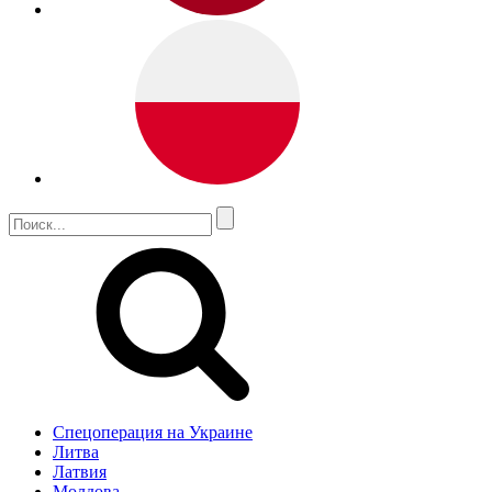
Спецоперация на Украине
Литва
Латвия
Молдова