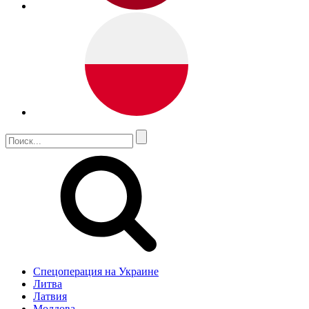
Спецоперация на Украине
Литва
Латвия
Молдова