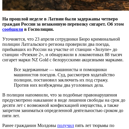
На прошлой неделе в Латвии были задержаны четверо
граждан России за незаконную перевозку сигарет. Об этом
сообщили
в Госполиции.
Уточняется, что 23 апреля сотрудники Бюро криминальной
полиции Латгальского региона проверили два поезда,
прибывших из России на участке от станции «Зилупе» до
станции «Резекне 2», и обнаружили в локомотивах 88 тысяч
сигарет марки NZ Gold с белорусскими акцизными марками.
Все задержанные — машинисты и помощники
машинистов поездов. Суд, рассмотрев ходатайство
полиции, постановил заключить их под стражу.
Против них возбуждены два уголовных дела.
В полиции напомнили, что за подобные правонарушения
предусмотрено наказание в виде лишения свободы на срок до
десяти лет с возможной конфискацией имущества, а также
запретом заниматься определенной деятельностью сроком до
пяти лет.
Ранее гражданин Молдовы
получил
пять лет тюрьмы по