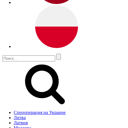
Спецоперация на Украине
Литва
Латвия
Молдова