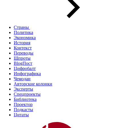
Страны
Политика
Экономика
История
Контекст
Переводы
Шпроты
BlogПост
Цифробалт
Инфографика
Чемодан
Авторские колонки
Эксперты
Спецпроекты
Библиотека
Проектор
Подкасты
Цитаты