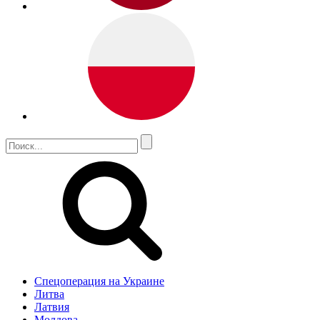
Спецоперация на Украине
Литва
Латвия
Молдова