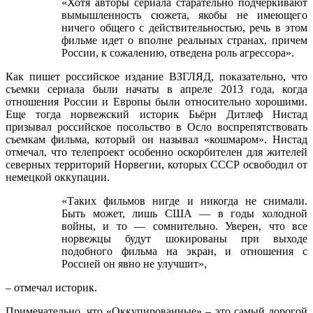
«Хотя авторы сериала старательно подчеркивают
вымышленность сюжета, якобы не имеющего
ничего общего с действительностью, речь в этом
фильме идет о вполне реальных странах, причем
России, к сожалению, отведена роль агрессора».
Как пишет российское издание ВЗГЛЯД, показательно, что
съемки сериала были начаты в апреле 2013 года, когда
отношения России и Европы были относительно хорошими.
Еще тогда норвежский историк Бьёрн Дитлеф Нистад
призывал российское посольство в Осло воспрепятствовать
съемкам фильма, который он называл «кошмаром». Нистад
отмечал, что телепроект особенно оскорбителен для жителей
северных территорий Норвегии, которых СССР освободил от
немецкой оккупации.
«Таких фильмов нигде и никогда не снимали.
Быть может, лишь США — в годы холодной
войны, и то — сомнительно. Уверен, что все
норвежцы будут шокированы при выходе
подобного фильма на экран, и отношения с
Россией он явно не улучшит»,
– отмечал историк.
Примечательно, что «Оккупированные» – это самый дорогой