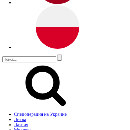
Спецоперация на Украине
Литва
Латвия
Молдова