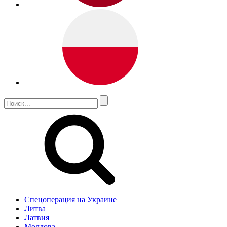
Спецоперация на Украине
Литва
Латвия
Молдова