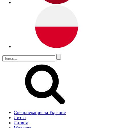
Спецоперация на Украине
Литва
Латвия
Молдова