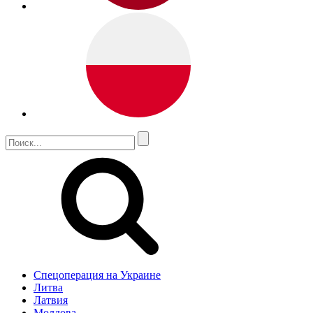
Спецоперация на Украине
Литва
Латвия
Молдова