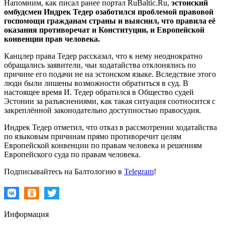
Напомним, как писал ранее портал RuBaltic.Ru,
эстонский
омбудсмен Индрек Тедер озаботился проблемой правовой
госпомощи гражданам страны и выяснил, что правила её
оказания противоречат и Конституции, и Европейской
конвенции прав человека.
Канцлер права Тедер рассказал, что к нему неоднократно
обращались заявители, чьи ходатайства отклонялись по
причине его подачи не на эстонском языке. Вследствие этого
люди были лишены возможности обратиться в суд. В
настоящее время И. Тедер обратился в Общество судей
Эстонии за разъяснениями, как такая ситуация соотносится с
закреплённой законодательно доступностью правосудия.
Индрек Тедер отметил, что отказ в рассмотрении ходатайства
по языковым причинам прямо противоречит целям
Европейской конвенции по правам человека и решениям
Европейского суда по правам человека.
Подписывайтесь на Балтологию в
Telegram
!
Информация