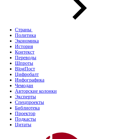
Страны
Политика
Экономика
История
Контекст
Переводы
Шпроты
BlogПост
Цифробалт
Инфографика
Чемодан
Авторские колонки
Эксперты
Спецпроекты
Библиотека
Проектор
Подкасты
Цитаты