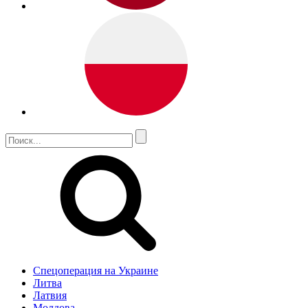
Спецоперация на Украине
Литва
Латвия
Молдова