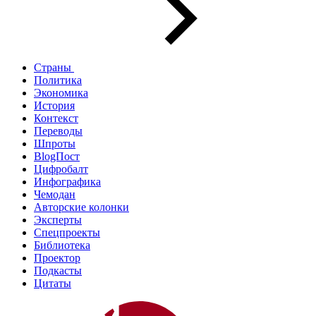
Страны
Политика
Экономика
История
Контекст
Переводы
Шпроты
BlogПост
Цифробалт
Инфографика
Чемодан
Авторские колонки
Эксперты
Спецпроекты
Библиотека
Проектор
Подкасты
Цитаты