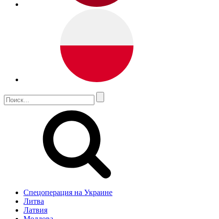
Спецоперация на Украине
Литва
Латвия
Молдова