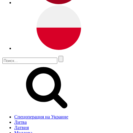
Спецоперация на Украине
Литва
Латвия
Молдова