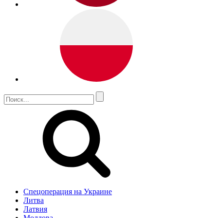
Спецоперация на Украине
Литва
Латвия
Молдова