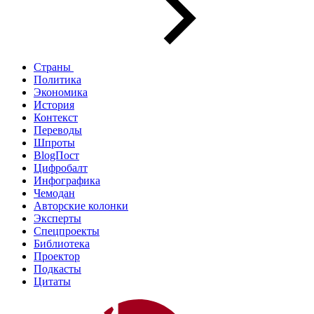
Страны
Политика
Экономика
История
Контекст
Переводы
Шпроты
BlogПост
Цифробалт
Инфографика
Чемодан
Авторские колонки
Эксперты
Спецпроекты
Библиотека
Проектор
Подкасты
Цитаты