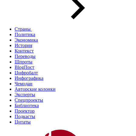
Страны
Политика
Экономика
История
Контекст
Переводы
Шпроты
BlogПост
Цифробалт
Инфографика
Чемодан
Авторские колонки
Эксперты
Спецпроекты
Библиотека
Проектор
Подкасты
Цитаты