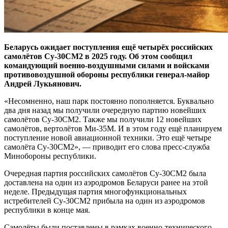
Беларусь ожидает поступления ещё четырёх российских
самолётов Су-30СМ2 в 2025 году. Об этом сообщил
командующий военно-воздушными силами и войсками
противовоздушной обороны республики генерал-майор
Андрей Лукьянович.
«Несомненно, наш парк постоянно пополняется. Буквально
два дня назад мы получили очередную партию новейших
самолётов Су-30СМ2. Также мы получили 12 новейших
самолётов, вертолётов Ми-35М. И в этом году ещё планируем
поступление новой авиационной техники. Это ещё четыре
самолёта Су-30СМ2», — приводит его слова пресс-служба
Минобороны республики.
Очередная партия российских самолётов Су-30СМ2 была
доставлена на один из аэродромов Беларуси ранее на этой
неделе. Предыдущая партия многофункциональных
истребителей Су-30СМ2 прибыла на один из аэродромов
республики в конце мая.
Самолёты были поставлены в рамках военно-технического