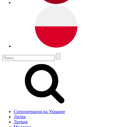
Спецоперация на Украине
Литва
Латвия
Молдова