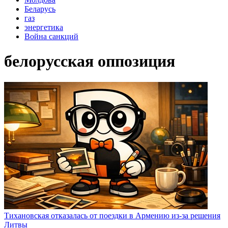
Беларусь
газ
энергетика
Война санкций
белорусская оппозиция
Тихановская отказалась от поездки в Армению из-за решения
Литвы