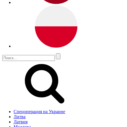
Спецоперация на Украине
Литва
Латвия
Молдова