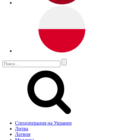
Спецоперация на Украине
Литва
Латвия
Молдова