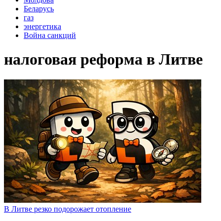
Беларусь
газ
энергетика
Война санкций
налоговая реформа в Литве
В Литве резко подорожает отопление