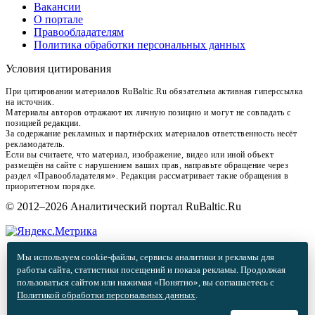
Вакансии
О портале
Правообладателям
Политика обработки персональных данных
Условия цитирования
При цитировании материалов RuBaltic.Ru обязательна активная гиперссылка
на источник.
Материалы авторов отражают их личную позицию и могут не совпадать с
позицией редакции.
За содержание рекламных и партнёрских материалов ответственность несёт
рекламодатель.
Если вы считаете, что материал, изображение, видео или иной объект
размещён на сайте с нарушением ваших прав, направьте обращение через
раздел «Правообладателям». Редакция рассматривает такие обращения в
приоритетном порядке.
© 2012–2026 Аналитический портал RuBaltic.Ru
Мы используем cookie-файлы, сервисы аналитики и рекламы для
работы сайта, статистики посещений и показа рекламы. Продолжая
пользоваться сайтом или нажимая «Понятно», вы соглашаетесь с
Политикой обработки персональных данных
.