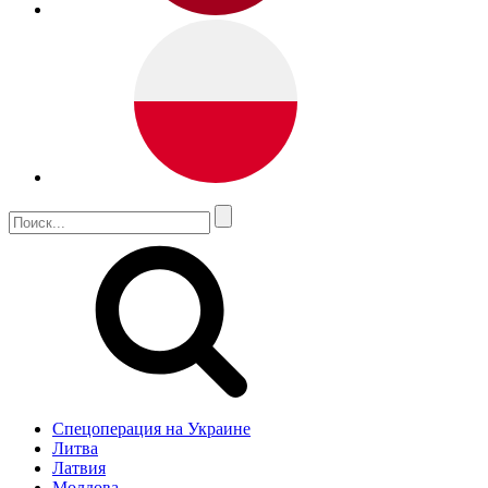
Спецоперация на Украине
Литва
Латвия
Молдова