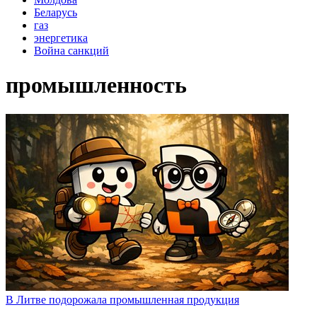
Беларусь
газ
энергетика
Война санкций
промышленность
В Литве подорожала промышленная продукция