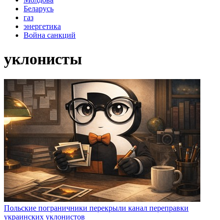
Беларусь
газ
энергетика
Война санкций
уклонисты
Польские пограничники перекрыли канал переправки
украинских уклонистов