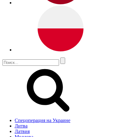
Спецоперация на Украине
Литва
Латвия
Молдова