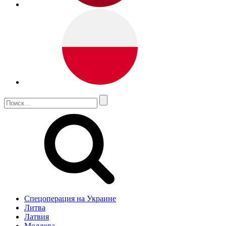
Спецоперация на Украине
Литва
Латвия
Молдова