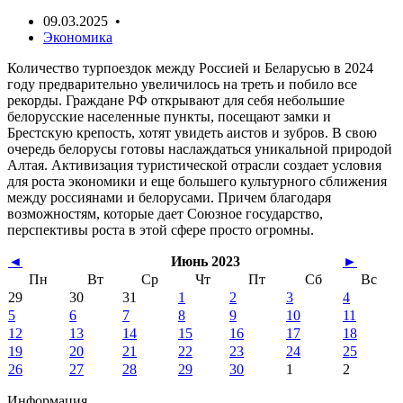
09.03.2025 •
Экономика
Количество турпоездок между Россией и Беларусью в 2024
году предварительно увеличилось на треть и побило все
рекорды. Граждане РФ открывают для себя небольшие
белорусские населенные пункты, посещают замки и
Брестскую крепость, хотят увидеть аистов и зубров. В свою
очередь белорусы готовы наслаждаться уникальной природой
Алтая. Активизация туристической отрасли создает условия
для роста экономики и еще большего культурного сближения
между россиянами и белорусами. Причем благодаря
возможностям, которые дает Союзное государство,
перспективы роста в этой сфере просто огромны.
◄
Июнь 2023
►
Пн
Вт
Ср
Чт
Пт
Сб
Вс
29
30
31
1
2
3
4
5
6
7
8
9
10
11
12
13
14
15
16
17
18
19
20
21
22
23
24
25
26
27
28
29
30
1
2
Информация