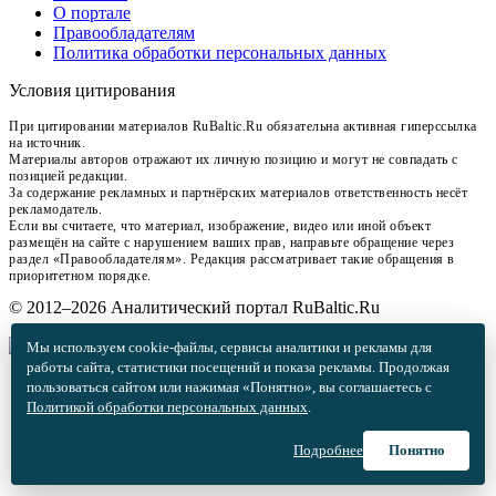
О портале
Правообладателям
Политика обработки персональных данных
Условия цитирования
При цитировании материалов RuBaltic.Ru обязательна активная гиперссылка
на источник.
Материалы авторов отражают их личную позицию и могут не совпадать с
позицией редакции.
За содержание рекламных и партнёрских материалов ответственность несёт
рекламодатель.
Если вы считаете, что материал, изображение, видео или иной объект
размещён на сайте с нарушением ваших прав, направьте обращение через
раздел «Правообладателям». Редакция рассматривает такие обращения в
приоритетном порядке.
© 2012–2026 Аналитический портал RuBaltic.Ru
Мы используем cookie-файлы, сервисы аналитики и рекламы для
работы сайта, статистики посещений и показа рекламы. Продолжая
пользоваться сайтом или нажимая «Понятно», вы соглашаетесь с
Политикой обработки персональных данных
.
Подробнее
Понятно