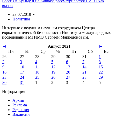
Россия в Крыму и на Кавказе рассматривается НАТО как
вызов
23.07.2019 •
Политика
Интервью с ведущим научным сотрудником Центра
евроатлантической безопасности Института международных
исследований МГИМО Сергеем Маркедоновым.
◄
Август 2021
►
Пн
Вт
Ср
Чт
Пт
Сб
Вс
26
27
28
29
30
31
1
2
3
4
5
6
7
8
9
10
11
12
13
14
15
16
17
18
19
20
21
22
23
24
25
26
27
28
29
30
31
1
2
3
4
5
Информация
Архив
Реклама
Редакция
Вакансии