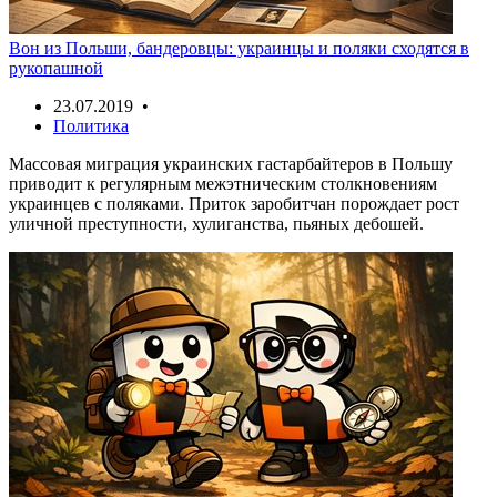
Вон из Польши, бандеровцы: украинцы и поляки сходятся в
рукопашной
23.07.2019 •
Политика
Массовая миграция украинских гастарбайтеров в Польшу
приводит к регулярным межэтническим столкновениям
украинцев с поляками. Приток заробитчан порождает рост
уличной преступности, хулиганства, пьяных дебошей.