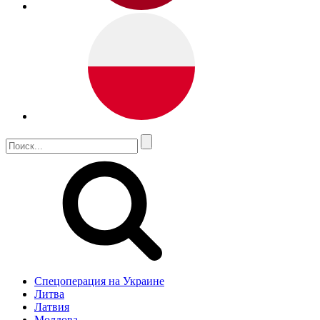
Спецоперация на Украине
Литва
Латвия
Молдова