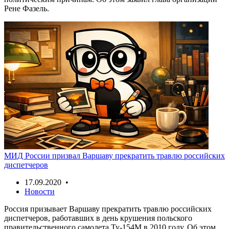
Рене Фазель.
МИД России призвал Варшаву прекратить травлю российских
диспетчеров
17.09.2020 •
Новости
Россия призывает Варшаву прекратить травлю российских
диспетчеров, работавших в день крушения польского
правительственного самолета Ту-154М в 2010 году. Об этом