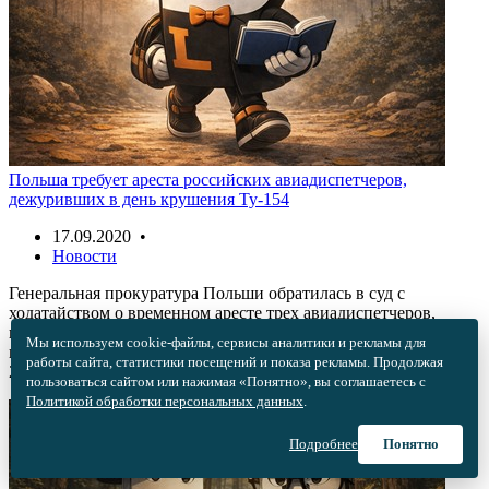
Польша требует ареста российских авиадиспетчеров,
дежуривших в день крушения Ту-154
17.09.2020 •
Новости
Генеральная прокуратура Польши обратилась в суд с
ходатайством о временном аресте трех авиадиспетчеров,
которые работали на аэродроме Смоленск — Северный в день
Мы используем cookie-файлы, сервисы аналитики и рекламы для
крушения самолета президента Леха Качиньского 10 апреля
работы сайта, статистики посещений и показа рекламы. Продолжая
2010 года.
пользоваться сайтом или нажимая «Понятно», вы соглашаетесь с
Политикой обработки персональных данных
.
Подробнее
Понятно