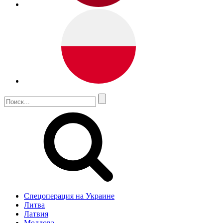
Спецоперация на Украине
Литва
Латвия
Молдова