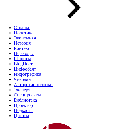
Страны
Политика
Экономика
История
Контекст
Переводы
Шпроты
BlogПост
Цифробалт
Инфографика
Чемодан
Авторские колонки
Эксперты
Спецпроекты
Библиотека
Проектор
Подкасты
Цитаты