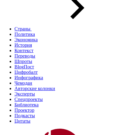
Страны
Политика
Экономика
История
Контекст
Переводы
Шпроты
BlogПост
Цифробалт
Инфографика
Чемодан
Авторские колонки
Эксперты
Спецпроекты
Библиотека
Проектор
Подкасты
Цитаты