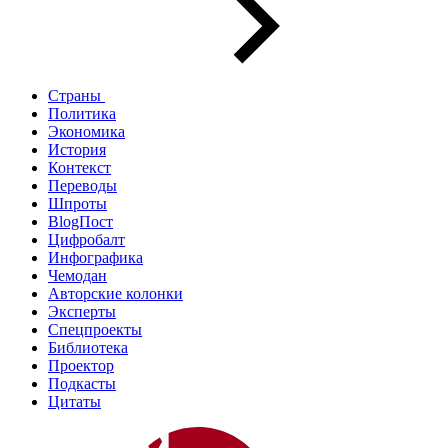
Страны
Политика
Экономика
История
Контекст
Переводы
Шпроты
BlogПост
Цифробалт
Инфографика
Чемодан
Авторские колонки
Эксперты
Спецпроекты
Библиотека
Проектор
Подкасты
Цитаты