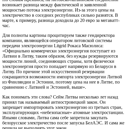
возникает разница между фактической и заявленной
мощностью потока электроэнергии. Из-за этого цены на
электричество в соседних республиках сильно разнятся. В
марте, к примеру, разница доходила до 20 евро за мегаватт-
час.
Для полноты картины процитируем также гендиректора
компании, являющейся оператором литовской системы
передачи электроэнергии Litgrid Рокаса Масюлиса:
«Официально коммерчески электроэнергия поступает из
Латвии в Литву, таким образом, без нужды резервируются
мощности линий, соединяющих страны, хотя физически
электроэнергия просто попадает напрямую из Беларуси в
Литву. По причине этой искусственной резервации
сокращаются возможности импорта электроэнергии Литвой
из Финляндии и Эстонии, поэтому цена на нее в Литве, по
сравнению с Латвией и Эстонией, выше».
Как понимать эти слова? Сейм Литвы несколько лет назад
принял так называемый антиостровецкий закон. Он
запрещает импортировать электроэнергию из третьих стран,
эксплуатирующих «небезопасные» атомные электростанции.
Иными словами, Литва сама себе запретила закупать
белорусское электричество после запуска БелАЭС. И сама же
решила не выполнять этот закон.