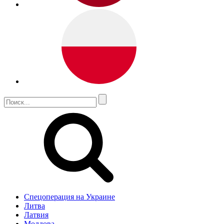
Спецоперация на Украине
Литва
Латвия
Молдова