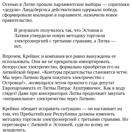
Осенью в Литве прошли парламентские выборы — соратники
«дедули» Ландсбергиса действительно одержали победу,
сформировали коалицию в парламенте, назначили новое
правительство.
В результате получилось так, что Эстония и
Латвия утвердили новую методику торговли
электроэнергией с третьими странами, а Литва —
нет.
Впрочем, Крейвис и компания все равно вынуждены ее
использовать. Они же не прекратили импортировать
белорусское электричество, формально приобретая его на
латвийской бирже. «Контуры предательства становятся четче.
Мы через Латвию будем покупать электричество с
Островца!», -возмущался летом прошлого года депутат
Европарламента от Литвы Пятрас Ауштрявичюс. Как в воду
глядел! Даже при консерваторах Литва продолжает закупать
«неправильное» электричество через Латвию.
Крейвис обещает исправить ситуацию — он настаивает на
том, что Прибалтийские Республики должны изменить
методику торговли электроэнергией с третьими странами. Но
переговоры с Латвией и Эстонией, судя по всему, не
заладились.