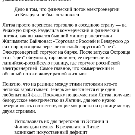
Дело в том, что физический поток электроэнергии
из Беларуси не был остановлен.
Литва просто перенесла торговлю в соседнюю страну — на
Рижскую биржу. Разделила коммерческий и физический
потоки, как выражался бывший министр энергетики
Жигимантас Вайчюнас: «Торговля с Россией и Беларусью до
сих пор проходила через литовско-белорусский "срез".
Электроэнергией торгуют на бирже. После запуска Островца
этот "срез" обнулили, торговли нет, ее перенесли на
латвийско-российскую границу, где торгуют российской
электроэнергией. Самое главное, что коммерческий и
обычный потоки живут разной жизнью».
Понятно, что на разнице между этими потоками кто-то
неплохо зарабатывает. Теперь же выясняется еще один
любопытный факт. Поскольку по документам Литва получает
белорусское электричество из Латвии, для него нужно
резервировать соответствующие мощности на границе между
двумя странами.
Использовать их для перетоков из Эстонии и
Финляндии нельзя. В результате в Литве
возникает искусственный дефицит