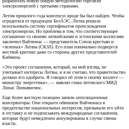
разработать новую общую методологию торговли
электроэнергией с третьими странами.
Летом прошлого года консенсус вроде бы был найден. Чтобы
оградиться от продукции БелАЭС, Литва решила
использовать систему сертификатов происхождения
электроэнергии. Но проблема в том, что соответствующее
соглашение со своими латвийскими и эстонскими коллегами
заключил Вайчюнас — представитель Союза крестьян и
«зеленых» Литвы (СКЗЛ). Его план изначально подвергся
жесткой критике даже со стороны других представителей
Кабмина.
«Это проект соглашения, который, на мой взгляд, не
учитывает интересы Литвы, и я не считаю, что правительство
должно его одобрить. Я говорил об этом и своему коллеге —
министру энергетики», — заявлял глава литовского МИД
Линас Линкявичюс.
Еще более жесткую позицию заняли оппозиционные
консерваторы. Они открыто обвиняли Вайчюнаса в
предательстве национальных интересов, призывали его уйти
в отставку и не подписывать международные соглашения,
которые будут немедленно аннулированы в случае смены
власти.