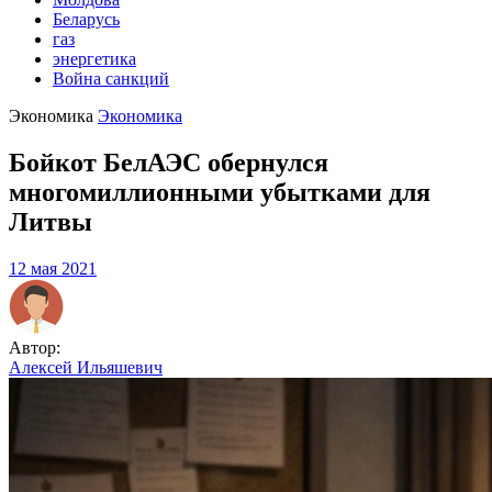
Беларусь
газ
энергетика
Война санкций
Экономика
Экономика
Бойкот БелАЭС обернулся
многомиллионными убытками для
Литвы
12 мая 2021
Автор:
Алексей Ильяшевич