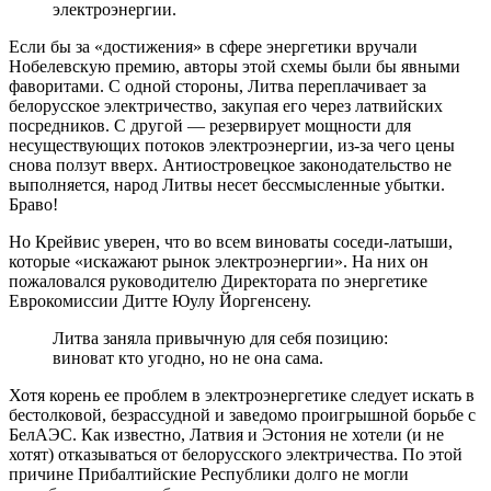
электроэнергии.
Если бы за «достижения» в сфере энергетики вручали
Нобелевскую премию, авторы этой схемы были бы явными
фаворитами. С одной стороны, Литва переплачивает за
белорусское электричество, закупая его через латвийских
посредников. С другой — резервирует мощности для
несуществующих потоков электроэнергии, из-за чего цены
снова ползут вверх. Антиостровецкое законодательство не
выполняется, народ Литвы несет бессмысленные убытки.
Браво!
Но Крейвис уверен, что во всем виноваты соседи-латыши,
которые «искажают рынок электроэнергии». На них он
пожаловался руководителю Директората по энергетике
Еврокомиссии Дитте Юулу Йоргенсену.
Литва заняла привычную для себя позицию:
виноват кто угодно, но не она сама.
Хотя корень ее проблем в электроэнергетике следует искать в
бестолковой, безрассудной и заведомо проигрышной борьбе с
БелАЭС. Как известно, Латвия и Эстония не хотели (и не
хотят) отказываться от белорусского электричества. По этой
причине Прибалтийские Республики долго не могли