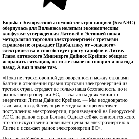
Борьба с Белорусской атомной электростанцией (БелАЭС)
обернулась для Вильнюса нелепым экономическим
конфузом: утвержденная Латвией и Эстонией новая
методология торговли электроэнергией с третьими
странами не ограждает Прибалтику от «опасного»
электричества и способствует росту тарифов в Литве.
Глава литовского Минэнерго Дайнюс Крейвис обещает
исправить ситуацию, но то же самое он говорил и полгода
назад. А воз и ныне там.
«Пока нет трехсторонней договоренности между странами
Балтии в отношении правил торговли электроэнергией из
третьих стран, страдает не только наша безопасность, но и
рынок электроэнергии ЕС, — сказал на днях министр
энергетики Литвы Дайнюс Крейвис. — Мы неоднократно
заявляли, что действующая методика не препятствует
поступлению электроэнергии, произведенной на Белорусской
АЭС, на рынок стран Балтии. Однако сейчас становится ясно,
что это искусственно повышает цены на электроэнергию в
Литве и искажает рынок электроэнергии ЕС».
По словам Крейвиса, на литовско-латвийском соединении