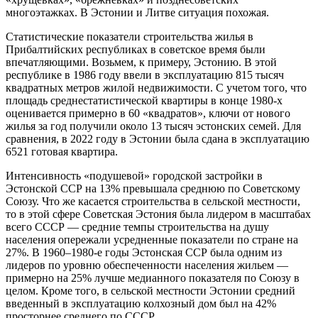
многоэтажках. В Эстонии и Литве ситуация похожая.
Статистические показатели строительства жилья в
Прибалтийских республиках в советское время были
впечатляющими. Возьмем, к примеру, Эстонию. В этой
республике в 1986 году ввели в эксплуатацию 815 тысяч
квадратных метров жилой недвижимости. С учетом того, что
площадь среднестатистической квартиры в конце 1980-х
оценивается примерно в 60 «квадратов», ключи от нового
жилья за год получили около 13 тысяч эстонских семей. Для
сравнения, в 2022 году в Эстонии была сдана в эксплуатацию
6521 готовая квартира.
Интенсивность «подушевой» городской застройки в
Эстонской ССР на 13% превышала среднюю по Советскому
Союзу. Что же касается строительства в сельской местности,
то в этой сфере Советская Эстония была лидером в масштабах
всего СССР — средние темпы строительства на душу
населения опережали усредненные показатели по стране на
27%. В 1960–1980-е годы Эстонская ССР была одним из
лидеров по уровню обеспеченности населения жильем —
примерно на 25% лучше медианного показателя по Союзу в
целом. Кроме того, в сельской местности Эстонии средний
введенный в эксплуатацию колхозный дом был на 42%
просторнее среднего по СССР.