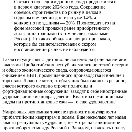
Согласно последним данным, спад продолжился и
в первом квартале 2024-го года. Сокращение
объемов строительства по рынку в целом в
годовом измерении достигло уже 14%, а
конкретно по зданиям — 20%. Происходит это на
фоне массовой продажи ранее приобретенного
жилья иностранцами (в том числе гражданами
России). Никаких обнадеживающих признаков,
которые бы свидетельствовали о скором
восстановлении рынка, не наблюдается.
Такая ситуация выглядит вполне логично на фоне нагнетания
властями Прибалтийских республик милитаристской истерии
и общего экономического спада, сопровождающегося
снижением ВВП, промышленного производства и внешней
торговли. Люди не хотят, чтобы у них было жилье в регионе,
власти которого активно строят полигоны и
фортификационные сооружения, заводят к себе иностранные
ударные воинские подразделения. Квартира с живописным
видом на противотанковые ежи — то еще удовольствие.
Умирающая экономика тоже не приносит популярности
прибалтийским квартирам и домам. Еще несколько лет назад
власти республики умудрялись, несмотря на санкционное
противоборство между Россией и Западом, извлекать пользу