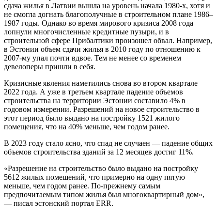
сдача жилья в Латвии вышла на уровень начала 1980-х, хотя и
не смогла догнать благополучные в строительном плане 1986–
1987 годы. Однако во время мирового кризиса 2008 года
лопнули многочисленные кредитные пузыри, и в
строительной сфере Прибалтики произошел обвал. Например,
в Эстонии объем сдачи жилья в 2010 году по отношению к
2007-му упал почти вдвое. Тем не менее со временем
девелоперы пришли в себя.
Кризисные явления наметились снова во втором квартале
2022 года. А уже в третьем квартале падение объемов
строительства на территории Эстонии составило 4% в
годовом измерении. Разрешений на новое строительство в
этот период было выдано на постройку 1521 жилого
помещения, что на 40% меньше, чем годом ранее.
В 2023 году стало ясно, что спад не случаен — падение общих
объемов строительства зданий за 12 месяцев достиг 11%.
«Разрешение на строительство было выдано на постройку
5612 жилых помещений, что примерно на одну пятую
меньше, чем годом ранее. По-прежнему самым
предпочитаемым типом жилья был многоквартирный дом»,
— писал эстонский портал ERR.