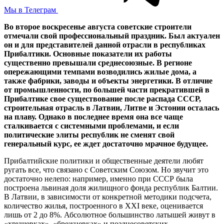
Мы в Телеграм
Во второе воскресенье августа советские строители
отмечали свой профессиональный праздник. Был актуален
он и для представителей данной отрасли в республиках
Прибалтики. Основные показатели их работы
существенно превышали среднесоюзные. В регионе
опережающими темпами возводились жилые дома, а
также фабрики, заводы и объекты энергетики. В отличие
от промышленности, по большей части прекратившей в
Прибалтике свое существование после распада СССР,
строительная отрасль в Латвии, Литве и Эстонии осталась
на плаву. Однако в последнее время она все чаще
сталкивается с системными проблемами, и если
политические элиты республик не сменят свой
генеральный курс, ее ждет достаточно мрачное будущее.
Прибалтийские политики и общественные деятели любят
ругать все, что связано с Советским Союзом. Но звучит это
достаточно нелепо: например, именно при СССР была
построена львиная доля жилищного фонда республик Балтии.
В Латвии, в зависимости от конкретной методики подсчета,
количество жилья, построенного в XXI веке, оценивается
лишь от 2 до 8%. Абсолютное большинство латышей живут в
«хрущевках», «брежневках» и позднесоветских