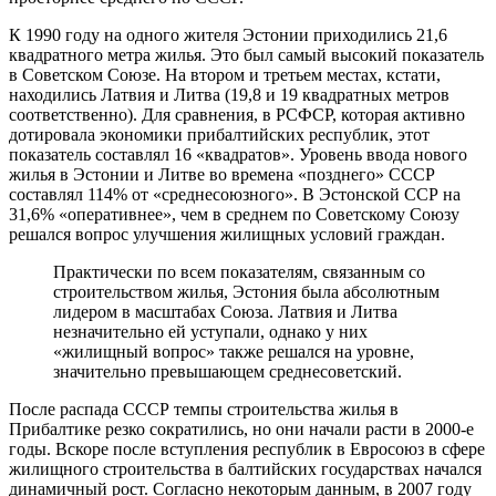
К 1990 году на одного жителя Эстонии приходились 21,6
квадратного метра жилья. Это был самый высокий показатель
в Советском Союзе. На втором и третьем местах, кстати,
находились Латвия и Литва (19,8 и 19 квадратных метров
соответственно). Для сравнения, в РСФСР, которая активно
дотировала экономики прибалтийских республик, этот
показатель составлял 16 «квадратов». Уровень ввода нового
жилья в Эстонии и Литве во времена «позднего» СССР
составлял 114% от «среднесоюзного». В Эстонской ССР на
31,6% «оперативнее», чем в среднем по Советскому Союзу
решался вопрос улучшения жилищных условий граждан.
Практически по всем показателям, связанным со
строительством жилья, Эстония была абсолютным
лидером в масштабах Союза. Латвия и Литва
незначительно ей уступали, однако у них
«жилищный вопрос» также решался на уровне,
значительно превышающем среднесоветский.
После распада СССР темпы строительства жилья в
Прибалтике резко сократились, но они начали расти в 2000-е
годы. Вскоре после вступления республик в Евросоюз в сфере
жилищного строительства в балтийских государствах начался
динамичный рост. Согласно некоторым данным, в 2007 году