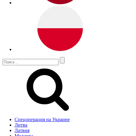
Спецоперация на Украине
Литва
Латвия
Молдова