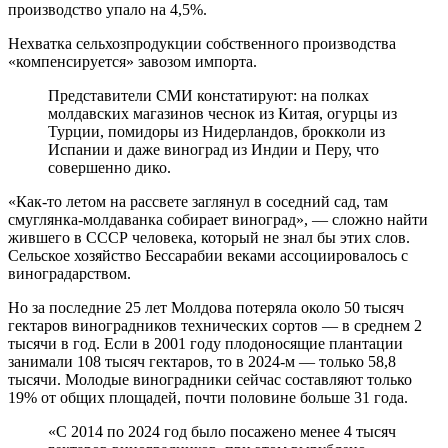
производство упало на 4,5%.
Нехватка сельхозпродукции собственного производства
«компенсируется» завозом импорта.
Представители СМИ констатируют: на полках
молдавских магазинов чеснок из Китая, огурцы из
Турции, помидоры из Нидерландов, брокколи из
Испании и даже виноград из Индии и Перу, что
совершенно дико.
«Как-то летом на рассвете заглянул в соседний сад, там
смуглянка-молдаванка собирает виноград», — сложно найти
жившего в СССР человека, который не знал бы этих слов.
Сельское хозяйство Бессарабии веками ассоциировалось с
виноградарством.
Но за последние 25 лет Молдова потеряла около 50 тысяч
гектаров виноградников технических сортов — в среднем 2
тысячи в год. Если в 2001 году плодоносящие плантации
занимали 108 тысяч гектаров, то в 2024-м — только 58,8
тысячи. Молодые виноградники сейчас составляют только
19% от общих площадей, почти половине больше 31 года.
«С 2014 по 2024 год было посажено менее 4 тысяч