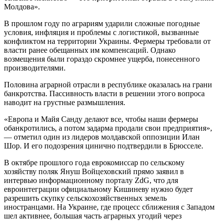
Молдова».
В прошлом году по аграриям ударили сложные погодные
условия, инфляция и проблемы с логистикой, вызванные
конфликтом на территории Украины. Фермеры требовали от
власти ранее обещанных им компенсаций. Однако
возмещения были гораздо скромнее ущерба, понесенного
производителями.
Половина аграрной отрасли в республике оказалась на грани
банкротства. Пассивность власти в решении этого вопроса
наводит на грустные размышления.
«Европа и Майя Санду делают все, чтобы наши фермеры
обанкротились, а потом задарма продали свои предприятия»,
— отметил один из лидеров молдавской оппозиции Илан
Шор. И его подозрения цинично подтвердили в Брюсселе.
В октябре прошлого года еврокомиссар по сельскому
хозяйству поляк Януш Войцеховский прямо заявил в
интервью информационному порталу ZdG, что для
евроинтеграции официальному Кишиневу нужно будет
разрешить скупку сельскохозяйственных земель
иностранцами. На Украине, где процесс сближения с Западом
шел активнее, большая часть аграрных угодий через