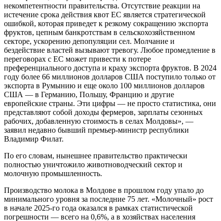
некомпетентности правительства. Отсутствие реакции на
истечение срока действия квот ЕС является стратегической
ошибкой, которая приведет к резкому сокращению экспорта
фруктов, цепным банкротствам в сельскохозяйственном
секторе, ускорению депопуляции сел. Молчание и
бездействие властей вызывают тревогу. Любое промедление в
переговорах с ЕС может привести к потере
преференциального доступа и краху экспорта фруктов. В 2024
году более 66 миллионов долларов США поступило только от
экспорта в Румынию и еще около 100 миллионов долларов
США — в Германию, Польшу, Францию и другие
европейские страны. Эти цифры — не просто статистика, они
представляют собой доходы фермеров, зарплаты сезонных
рабочих, добавленную стоимость в селах Молдовы», —
заявил недавно бывший премьер-министр республики
Владимир Филат.
По его словам, нынешнее правительство практически
полностью уничтожило животноводческий сектор и
молочную промышленность.
Производство молока в Молдове в прошлом году упало до
минимального уровня за последние 75 лет. «Молочный» рост
в начале 2025-го года оказался в рамках статистической
погрешности — всего на 0,6%, а в хозяйствах населения