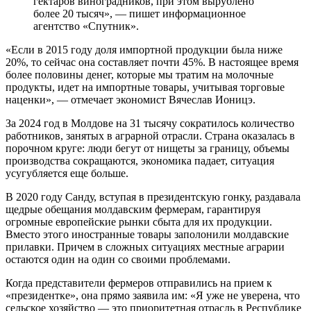
гектаров виноградников, при этом вырублено
более 20 тысяч», — пишет информационное
агентство «Спутник».
«Если в 2015 году доля импортной продукции была ниже
20%, то сейчас она составляет почти 45%. В настоящее время
более половины денег, которые мы тратим на молочные
продукты, идет на импортные товары, учитывая торговые
наценки», — отмечает экономист Вячеслав Ионицэ.
За 2024 год в Молдове на 31 тысячу сократилось количество
работников, занятых в аграрной отрасли. Страна оказалась в
порочном круге: люди бегут от нищеты за границу, объемы
производства сокращаются, экономика падает, ситуация
усугубляется еще больше.
В 2020 году Санду, вступая в президентскую гонку, раздавала
щедрые обещания молдавским фермерам, гарантируя
огромные европейские рынки сбыта для их продукции.
Вместо этого иностранные товары заполонили молдавские
прилавки. Причем в сложных ситуациях местные аграрии
остаются один на один со своими проблемами.
Когда представители фермеров отправились на прием к
«президентке», она прямо заявила им: «Я уже не уверена, что
сельское хозяйство — это приоритетная отрасль в Республике