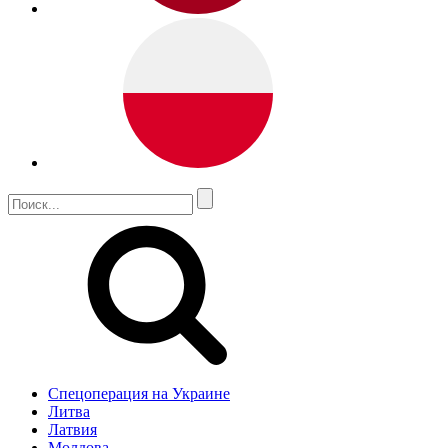
Спецоперация на Украине
Литва
Латвия
Молдова