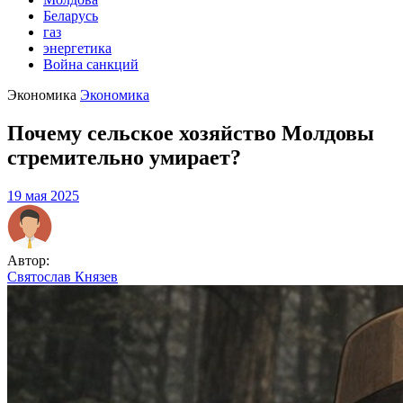
Беларусь
газ
энергетика
Война санкций
Экономика
Экономика
Почему сельское хозяйство Молдовы
стремительно умирает?
19 мая 2025
Автор:
Святослав Князев