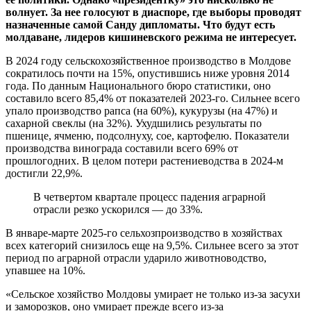
волнует. За нее голосуют в диаспоре, где выборы проводят
назначенные самой Санду дипломаты. Что будут есть
молдаване, лидеров кишиневского режима не интересует.
В 2024 году сельскохозяйственное производство в Молдове
сократилось почти на 15%, опустившись ниже уровня 2014
года. По данным Национального бюро статистики, оно
составило всего 85,4% от показателей 2023-го. Сильнее всего
упало производство рапса (на 60%), кукурузы (на 47%) и
сахарной свеклы (на 32%). Ухудшились результаты по
пшенице, ячменю, подсолнуху, сое, картофелю. Показатели
производства винограда составили всего 69% от
прошлогодних. В целом потери растениеводства в 2024-м
достигли 22,9%.
В четвертом квартале процесс падения аграрной
отрасли резко ускорился — до 33%.
В январе-марте 2025-го сельхозпроизводство в хозяйствах
всех категорий снизилось еще на 9,5%. Сильнее всего за этот
период по аграрной отрасли ударило животноводство,
упавшее на 10%.
«Сельское хозяйство Молдовы умирает не только из-за засухи
и заморозков, оно умирает прежде всего из-за