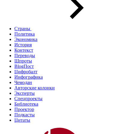
Страны
Политика
Экономика
История
Контекст
Переводы
Шпроты
BlogПост
Цифробалт
Инфографика
Чемодан
Авторские колонки
Эксперты
Спецпроекты
Библиотека
Проектор
Подкасты
Цитаты