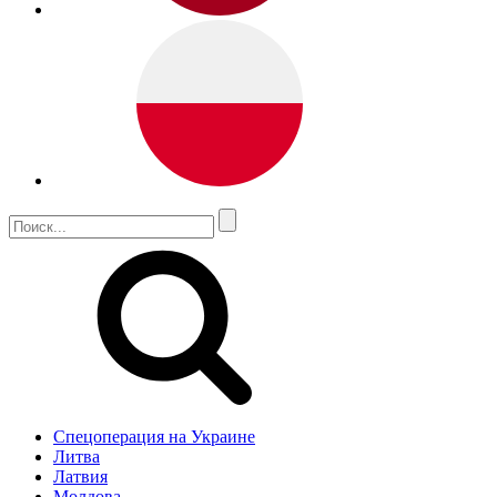
Спецоперация на Украине
Литва
Латвия
Молдова