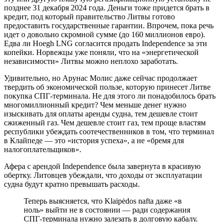
позднее 31 декабря 2024 года. Деньги тоже придется брать в
кредит, под который правительство Литвы готово
предоставить государственные гарантии. Впрочем, пока речь
идет о довольно скромной сумме (до 160 миллионов евро).
Едва ли Hoegh LNG согласится продать Independence за эти
копейки. Норвежцы уже поняли, что на «энергетической
независимости» Литвы можно неплохо заработать.
Удивительно, но Арунас Молис даже сейчас продолжает
твердить об экономической пользе, которую принесет Литве
покупка СПГ-терминала. Не для этого ли понадобилось брать
многомиллионный кредит? Чем меньше денег нужно
изыскивать для оплаты аренды судна, тем дешевле стоит
сжиженный газ. Чем дешевле стоит газ, тем проще властям
республики убеждать соотечественников в том, что терминал
в Клайпеде — это «история успеха», а не «бремя для
налогоплательщиков».
Афера с арендой Independence была завернута в красивую
обертку. Литовцев убеждали, что доходы от эксплуатации
судна будут кратно превышать расходы.
Теперь выясняется, что Klaipėdos nafta даже «в
ноль» выйти не в состоянии — ради содержания
СПГ-терминала нужно залезать в долговую кабалу.