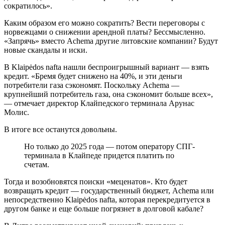
сократилось».
Каким образом его можно сократить? Вести переговоры с
норвежцами о снижении арендной платы? Бессмысленно.
«Запрячь» вместо Achema другие литовские компании? Будут
новые скандалы и иски.
В Klaipėdos nafta нашли беспроигрышный вариант — взять
кредит. «Бремя будет снижено на 40%, и эти деньги
потребители газа сэкономят. Поскольку Achema —
крупнейший потребитель газа, она сэкономит больше всех»,
— отмечает директор Клайпедского терминала Арунас
Молис.
В итоге все останутся довольны.
Но только до 2025 года — потом оператору СПГ-
терминала в Клайпеде придется платить по
счетам.
Тогда и возобновятся поиски «меценатов». Кто будет
возвращать кредит — государственный бюджет, Achema или
непосредственно Klaipėdos nafta, которая перекредитуется в
другом банке и еще больше погрязнет в долговой кабале?