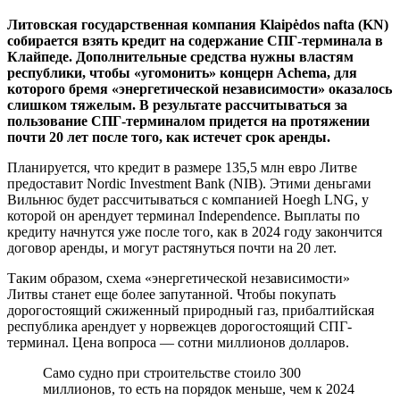
Литовская государственная компания Klaipėdos nafta (KN)
собирается взять кредит на содержание СПГ-терминала в
Клайпеде. Дополнительные средства нужны властям
республики, чтобы «угомонить» концерн Achema, для
которого бремя «энергетической независимости» оказалось
слишком тяжелым. В результате рассчитываться за
пользование СПГ-терминалом придется на протяжении
почти 20 лет после того, как истечет срок аренды.
Планируется, что кредит в размере 135,5 млн евро Литве
предоставит Nordic Investment Bank (NIB). Этими деньгами
Вильнюс будет рассчитываться с компанией Hoegh LNG, у
которой он арендует терминал Independence. Выплаты по
кредиту начнутся уже после того, как в 2024 году закончится
договор аренды, и могут растянуться почти на 20 лет.
Таким образом, схема «энергетической независимости»
Литвы станет еще более запутанной. Чтобы покупать
дорогостоящий сжиженный природный газ, прибалтийская
республика арендует у норвежцев дорогостоящий СПГ-
терминал. Цена вопроса — сотни миллионов долларов.
Само судно при строительстве стоило 300
миллионов, то есть на порядок меньше, чем к 2024