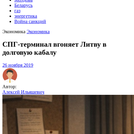
Беларусь
газ
энергетика
Война санкций
Экономика
Экономика
СПГ-терминал вгоняет Литву в
долговую кабалу
26 ноября 2019
Автор:
Алексей Ильяшевич