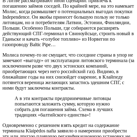
В Литве рассматривают иной сценарий: привлечь к
погашению займов соседей. По крайней мере, на это намекает
Молис, когда размышляет о потенциальных выгодах покупки
Independence. Он якобы принесет большую пользу не только
литовцам, но и потребителям Латвии, Эстонии, Финляндии,
Польши. Особенно Польши, где собираются расширять
действующий СПГ-терминал в Свиноуйсьце, строить новый в
Гданьске и качать «голубое топливо» из Норвегии по
газопроводу Baltic Pipe…
Молиса почему-то не смущает, что соседние страны в упор не
замечают «выгоду» от эксплуатации литовского терминала (за
исключением разве что двух эстонских компаний,
приобретающих через него российский газ). Видимо, в
ближайшие годы на них снизойдет озарение, в Клайпеду
потянется вереница желающих запастись здешним СПГ, с
ними будут заключены контракты.
А в эти контракты предприимчивые литовцы
попытаются заложить сумму, которую нужно
собрать для погашения займа. Схема в лучших
традициях «балтийского единства»!
Одновременно с решением взять кредит на содержание
терминала Klaipėdos nafta заявило о намерении приобрести
эту или другую плавучую регазификационную установку не