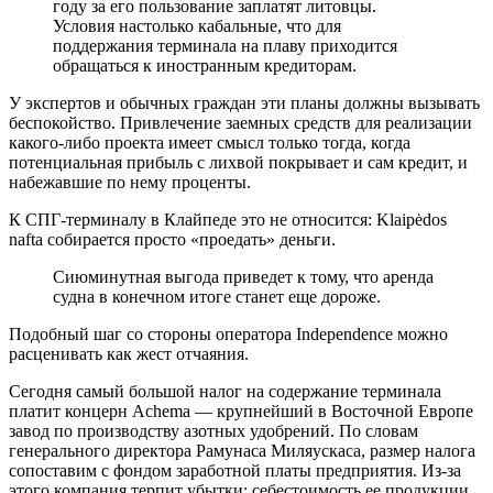
году за его пользование заплатят литовцы.
Условия настолько кабальные, что для
поддержания терминала на плаву приходится
обращаться к иностранным кредиторам.
У экспертов и обычных граждан эти планы должны вызывать
беспокойство. Привлечение заемных средств для реализации
какого-либо проекта имеет смысл только тогда, когда
потенциальная прибыль с лихвой покрывает и сам кредит, и
набежавшие по нему проценты.
К СПГ-терминалу в Клайпеде это не относится: Klaipėdos
nafta собирается просто «проедать» деньги.
Сиюминутная выгода приведет к тому, что аренда
судна в конечном итоге станет еще дороже.
Подобный шаг со стороны оператора Independence можно
расценивать как жест отчаяния.
Сегодня самый большой налог на содержание терминала
платит концерн Achema — крупнейший в Восточной Европе
завод по производству азотных удобрений. По словам
генерального директора Рамунаса Миляускаса, размер налога
сопоставим с фондом заработной платы предприятия. Из-за
этого компания терпит убытки: себестоимость ее продукции