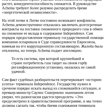
растет, конкурентоспособность снижается. В руководстве
Achema требуют более разумно распределить бремя
«энергетической независимости».
На этой почве в Литве постоянно возникают конфликты.
Achema демонстративно отказалась заключать долгосрочные
контракты на поставки сниженного природного газа в обмен
на снижение ее вклада в содержание Independence. Сам
порядок предоставления терминалу государственной помощи
компания оспаривала в Суде справедливости Евросоюза,
намекая на его коррупционную составляющую. Жалоба была
отклонена, но теперь Achema подает апелляцию.
То есть система, при которой крупнейший в
стране потребитель газа тащит на своем горбу
регазификационную установку, оказалась не самой
удачной.
Сам факт судебных разбирательств перечеркивает «историю
успеха» терминала Independence. Государству нужно в
срочном порядке искать выход из сложившейся ситуации, и
премьер-министр Саулюс Сквернялис нынешним летом
уверял, что разногласия удастся преодолеть: «Это
предусмотрено в правительственной программе, и мы точно
должны сделать так, чтобы бремя содержания терминала