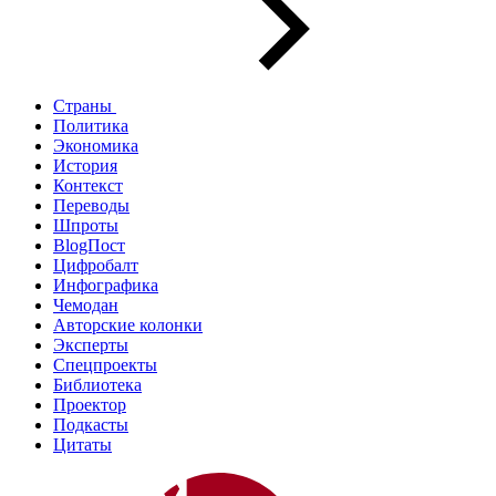
Страны
Политика
Экономика
История
Контекст
Переводы
Шпроты
BlogПост
Цифробалт
Инфографика
Чемодан
Авторские колонки
Эксперты
Спецпроекты
Библиотека
Проектор
Подкасты
Цитаты