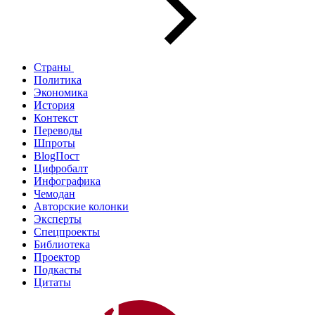
Страны
Политика
Экономика
История
Контекст
Переводы
Шпроты
BlogПост
Цифробалт
Инфографика
Чемодан
Авторские колонки
Эксперты
Спецпроекты
Библиотека
Проектор
Подкасты
Цитаты