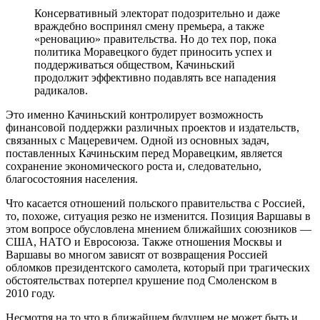
Консервативный электорат подозрительно и даже
враждебно воспринял смену премьера, а также
«реновацию» правительства. Но до тех пор, пока
политика Моравецкого будет приносить успех и
поддерживаться обществом, Качиньский
продолжит эффективно подавлять все нападения
радикалов.
Это именно Качиньский контролирует возможность
финансовой поддержки различных проектов и издательств,
связанных с Мацеревичем. Одной из основных задач,
поставленных Качиньским перед Моравецким, является
сохранение экономического роста и, следовательно,
благосостояния населения.
Что касается отношений польского правительства с Россией,
то, похоже, ситуация резко не изменится. Позиция Варшавы в
этом вопросе обусловлена мнением ближайших союзников —
США, НАТО и Евросоюза. Также отношения Москвы и
Варшавы во многом зависят от возвращения Россией
обломков президентского самолета, который при трагических
обстоятельствах потерпел крушение под Смоленском в
2010 году.
Несмотря на то что в ближайшем будущем не может быть и