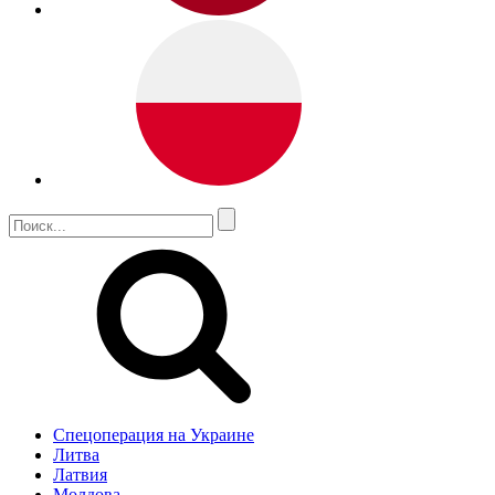
Спецоперация на Украине
Литва
Латвия
Молдова