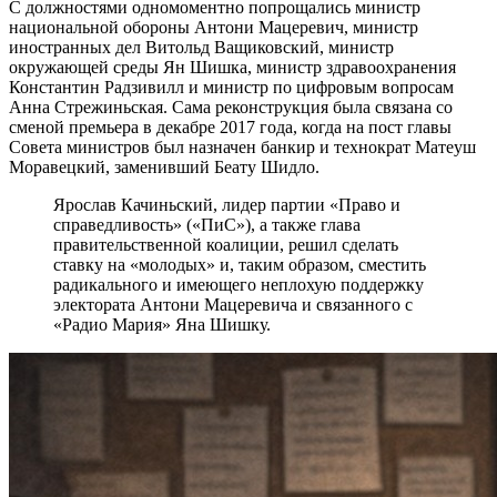
С должностями одномоментно попрощались министр
национальной обороны Антони Мацеревич, министр
иностранных дел Витольд Ващиковский, министр
окружающей среды Ян Шишка, министр здравоохранения
Константин Радзивилл и министр по цифровым вопросам
Анна Стрежиньская. Сама реконструкция была связана со
сменой премьера в декабре 2017 года, когда на пост главы
Совета министров был назначен банкир и технократ Матеуш
Моравецкий, заменивший Беату Шидло.
Ярослав Качиньский, лидер партии «Право и
справедливость» («ПиС»), а также глава
правительственной коалиции, решил сделать
ставку на «молодых» и, таким образом, сместить
радикального и имеющего неплохую поддержку
электората Антони Мацеревича и связанного с
«Радио Мария» Яна Шишку.