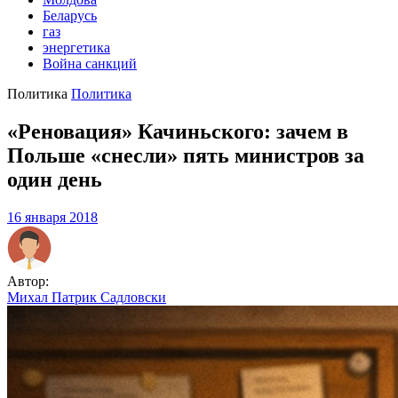
Беларусь
газ
энергетика
Война санкций
Политика
Политика
«Реновация» Качиньского: зачем в
Польше «снесли» пять министров за
один день
16 января 2018
Автор:
Михал Патрик Садловски