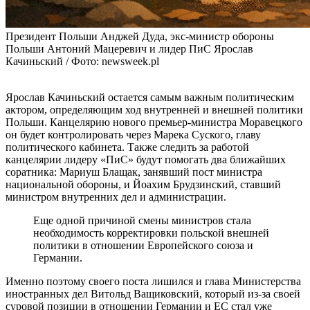
Президент Польши Анджей Дуда, экс-министр обороны
Польши Антоний Мацеревич и лидер ПиС Ярослав
Качиньский / Фото: newsweek.pl
Ярослав Качиньский остается самым важным политическим
актором, определяющим ход внутренней и внешней политики
Польши. Канцелярию нового премьер-министра Моравецкого
он будет контролировать через Марека Суского, главу
политического кабинета. Также следить за работой
канцелярии лидеру «ПиС» будут помогать два ближайших
соратника: Мариуш Блащак, занявший пост министра
национальной обороны, и Йоахим Брудзинский, ставший
министром внутренних дел и администрации.
Еще одной причиной смены министров стала
необходимость корректировки польской внешней
политики в отношении Европейского союза и
Германии.
Именно поэтому своего поста лишился и глава Министерства
иностранных дел Витольд Ващиковский, который из-за своей
суровой позиции в отношении Германии и ЕС стал уже