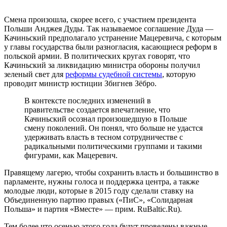
Смена произошла, скорее всего, с участием президента
Польши Анджея Дуды. Так называемое соглашение Дуда —
Качиньский предполагало устранение Мацеревича, с которым
у главы государства были разногласия, касающиеся реформ в
польской армии. В политических кругах говорят, что
Качиньский за ликвидацию министра обороны получил
зеленый свет для
реформы судебной системы
, которую
проводит министр юстиции Збигнев Зёбро.
В контексте последних изменений в
правительстве создается впечатление, что
Качиньский осознал произошедшую в Польше
смену поколений. Он понял, что больше не удастся
удерживать власть в тесном сотрудничестве с
радикальными политическими группами и такими
фигурами, как Мацеревич.
Правящему лагерю, чтобы сохранить власть и большинство в
парламенте, нужны голоса и поддержка центра, а также
молодые люди, которые в 2015 году сделали ставку на
Объединенную партию правых («ПиС», «Солидарная
Польша» и партия «Вместе» — прим. RuBaltic.Ru).
Тем более что осенью этого года будут проведены важные