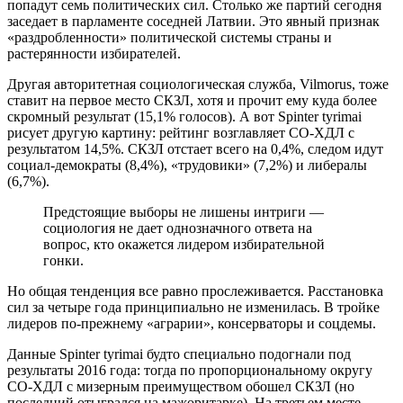
попадут семь политических сил. Столько же партий сегодня
заседает в парламенте соседней Латвии. Это явный признак
«раздробленности» политической системы страны и
растерянности избирателей.
Другая авторитетная социологическая служба, Vilmorus, тоже
ставит на первое место СКЗЛ, хотя и прочит ему куда более
скромный результат (15,1% голосов). А вот Spinter tyrimai
рисует другую картину: рейтинг возглавляет СО-ХДЛ с
результатом 14,5%. СКЗЛ отстает всего на 0,4%, следом идут
социал-демократы (8,4%), «трудовики» (7,2%) и либералы
(6,7%).
Предстоящие выборы не лишены интриги —
социология не дает однозначного ответа на
вопрос, кто окажется лидером избирательной
гонки.
Но общая тенденция все равно прослеживается. Расстановка
сил за четыре года принципиально не изменилась. В тройке
лидеров по-прежнему «аграрии», консерваторы и соцдемы.
Данные Spinter tyrimai будто специально подогнали под
результаты 2016 года: тогда по пропорциональному округу
СО-ХДЛ с мизерным преимуществом обошел СКЗЛ (но
последний отыгрался на мажоритарке). На третьем месте