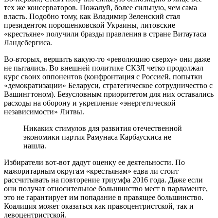
тех же консерваторов. Пожалуй, более сильную, чем сама
власть. Подобно тому, как Владимир Зеленский стал
президентом порошенковской Украины, литовские
«крестьяне» получили бразды правления в стране Витаутаса
Ландсбергиса.
Во-вторых, вершить какую-то «революцию сверху» они даже
не пытались. Во внешней политике СКЗЛ четко продолжал
курс своих оппонентов (конфронтация с Россией, попытки
«демократизации» Беларуси, стратегическое сотрудничество с
Вашингтоном). Безусловным приоритетом для них оставались
расходы на оборону и укрепление «энергетической
независимости» Литвы.
Никаких стимулов для развития отечественной
экономики партия Рамунаса Карбаускиса не
нашла.
Избиратели вот-вот дадут оценку ее деятельности. По
мажоритарным округам «крестьянам» едва ли стоит
рассчитывать на повторение триумфа 2016 года. Даже если
они получат относительное большинство мест в парламенте,
это не гарантирует им попадание в правящее большинство.
Коалиция может оказаться как правоцентристской, так и
левоцентристской.