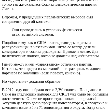
точно так же оказалась Социал-демократическая партия
Литвы.
Впрочем, у предыдущих парламентских выборов был
совершенно другой контекст.
Они проводились в условиях фактически
двухпартийной системы.
Подобно тому, как в США власть делят демократы и
республиканцы, в независимой Литве ее всегда делили
консерваторы и социал-демократы. Правые и левые. Два
политических полюса, которые довлели над избирателем.
Где-то между ними «барахтались» остальные партии.
Казалось, что предел их мечтаний — играть роль младшего
партнера по коалиции (если повезет, конечно).
Но «крестьяне» доказали обратное.
В 2012 году они набрали всего 2,3% голосов. Попадание в
Сейм на следующих выборах для СКЗЛ уже было бы большим
достижением. Он же не просто туда попал — ворвался!
Уступив десятую долю процента консерваторам, Карбаускис и
компания взяли 35 из 71 одномандатного округа. Тогда стало