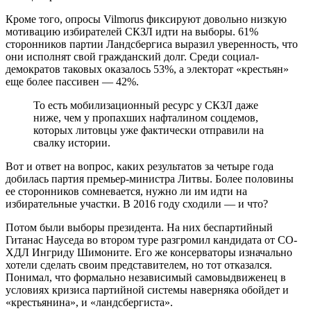
Кроме того, опросы Vilmorus фиксируют довольно низкую
мотивацию избирателей СКЗЛ идти на выборы. 61%
сторонников партии Ландсбергиса выразил уверенность, что
они исполнят свой гражданский долг. Среди социал-
демократов таковых оказалось 53%, а электорат «крестьян»
еще более пассивен — 42%.
То есть мобилизационный ресурс у СКЗЛ даже
ниже, чем у пропахших нафталином соцдемов,
которых литовцы уже фактически отправили на
свалку истории.
Вот и ответ на вопрос, каких результатов за четыре года
добилась партия премьер-министра Литвы. Более половины
ее сторонников сомневается, нужно ли им идти на
избирательные участки. В 2016 году сходили — и что?
Потом были выборы президента. На них беспартийный
Гитанас Науседа во втором туре разгромил кандидата от СО-
ХДЛ Ингриду Шимоните. Его же консерваторы изначально
хотели сделать своим представителем, но тот отказался.
Понимал, что формально независимый самовыдвиженец в
условиях кризиса партийной системы наверняка обойдет и
«крестьянина», и «ландсбергиста».