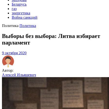
Беларусь
газ
энергетика
Война санкций
Политика
Политика
Выборы без выбора: Литва избирает
парламент
9 октября 2020
Автор:
Алексей Ильяшевич