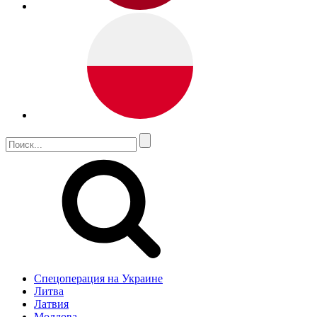
Спецоперация на Украине
Литва
Латвия
Молдова