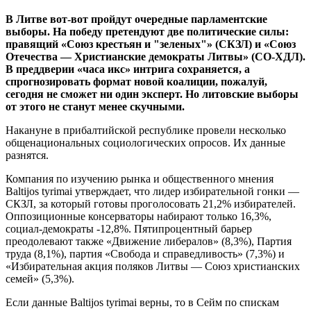
В Литве вот-вот пройдут очередные парламентские
выборы. На победу претендуют две политические силы:
правящий «Союз крестьян и "зеленых"» (СКЗЛ) и «Союз
Отечества — Христианские демократы Литвы» (СО-ХДЛ).
В преддверии «часа икс» интрига сохраняется, а
спрогнозировать формат новой коалиции, пожалуй,
сегодня не сможет ни один эксперт. Но литовские выборы
от этого не станут менее скучными.
Накануне в прибалтийской республике провели несколько
общенациональных социологических опросов. Их данные
разнятся.
Компания по изучению рынка и общественного мнения
Baltijos tyrimai утверждает, что лидер избирательной гонки —
СКЗЛ, за который готовы проголосовать 21,2% избирателей.
Оппозиционные консерваторы набирают только 16,3%,
социал-демократы -12,8%. Пятипроцентный барьер
преодолевают также «Движение либералов» (8,3%), Партия
труда (8,1%), партия «Свобода и справедливость» (7,3%) и
«Избирательная акция поляков Литвы — Союз христианских
семей» (5,3%).
Если данные Baltijos tyrimai верны, то в Сейм по спискам