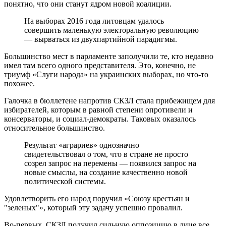
понятно, что они станут ядром новой коалиции.
На выборах 2016 года литовцам удалось
совершить маленькую электоральную революцию
— вырваться из двухпартийной парадигмы.
Большинство мест в парламенте заполучили те, кто недавно
имел там всего одного представителя. Это, конечно, не
триумф «Слуги народа» на украинских выборах, но что-то
похожее.
Галочка в бюллетене напротив СКЗЛ стала прибежищем для
избирателей, которым в равной степени опротивели и
консерваторы, и социал-демократы. Таковых оказалось
относительное большинство.
Результат «аграриев» однозначно
свидетельствовал о том, что в стране не просто
созрел запрос на перемены — появился запрос на
новые смыслы, на создание качественно новой
политической системы.
Удовлетворить его народ поручил «Союзу крестьян и
"зеленых"», который эту задачу успешно провалил.
Во-первых, СКЗЛ получил сильную оппозицию в лице все