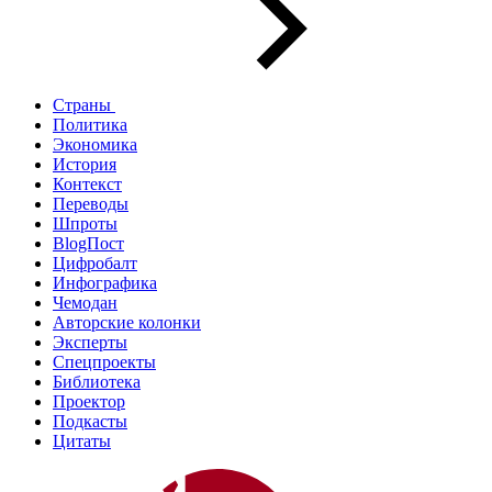
Страны
Политика
Экономика
История
Контекст
Переводы
Шпроты
BlogПост
Цифробалт
Инфографика
Чемодан
Авторские колонки
Эксперты
Спецпроекты
Библиотека
Проектор
Подкасты
Цитаты