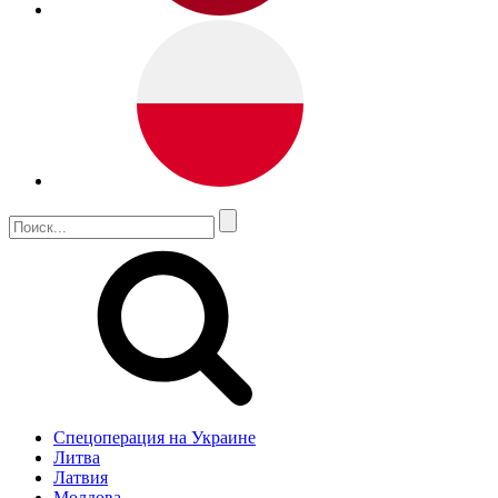
Спецоперация на Украине
Литва
Латвия
Молдова