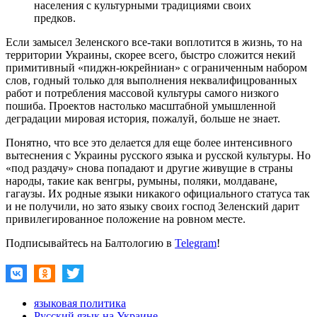
населения с культурными традициями своих
предков.
Если замысел Зеленского все-таки воплотится в жизнь, то на
территории Украины, скорее всего, быстро сложится некий
примитивный «пиджн-юкрейниан» с ограниченным набором
слов, годный только для выполнения неквалифицрованных
работ и потребления массовой культуры самого низкого
пошиба. Проектов настолько масштабной умышленной
деградации мировая история, пожалуй, больше не знает.
Понятно, что все это делается для еще более интенсивного
вытеснения с Украины русского языка и русской культуры. Но
«под раздачу» снова попадают и другие живущие в страны
народы, такие как венгры, румыны, поляки, молдаване,
гагаузы. Их родные языки никакого официального статуса так
и не получили, но зато языку своих господ Зеленский дарит
привилегированное положение на ровном месте.
Подписывайтесь на Балтологию в
Telegram
!
языковая политика
Русский язык на Украине