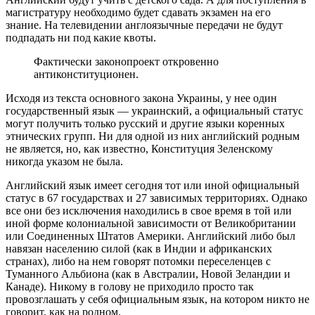
магистратуру необходимо будет сдавать экзамен на его
знание. На телевидении англоязычные передачи не будут
подпадать ни под какие квоты.
Фактически законопроект откровенно
антиконституционен.
Исходя из текста основного закона Украины, у нее один
государственный язык — украинский, а официальный статус
могут получить только русский и другие языки коренных
этнических групп. Ни для одной из них английский родным
не является, но, как известно, Конституция Зеленскому
никогда указом не была.
Английский язык имеет сегодня тот или иной официальный
статус в 67 государствах и 27 зависимых территориях. Однако
все они без исключения находились в свое время в той или
иной форме колониальной зависимости от Великобритании
или Соединенных Штатов Америки. Английский либо был
навязан населению силой (как в Индии и африканских
странах), либо на нем говорят потомки переселенцев с
Туманного Альбиона (как в Австралии, Новой Зеландии и
Канаде). Никому в голову не приходило просто так
провозглашать у себя официальным язык, на котором никто не
говорит, как на родном.