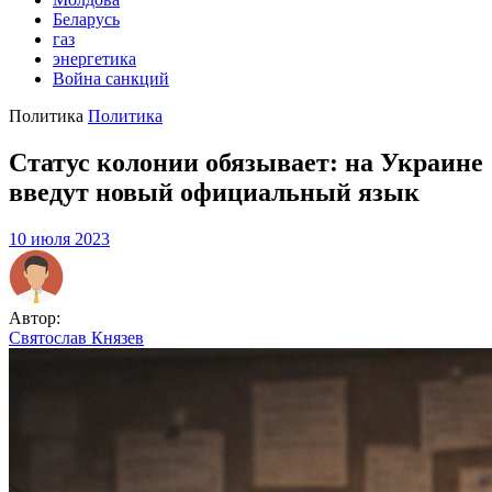
Беларусь
газ
энергетика
Война санкций
Политика
Политика
Статус колонии обязывает: на Украине
введут новый официальный язык
10 июля 2023
Автор:
Святослав Князев