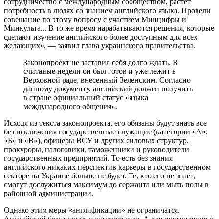
сотрудничество с международным сообществом, растет
потребность в людях со знанием английского языка. Провели
совещание по этому вопросу с участием Минцифры и
Минкульта... В то же время нарабатываются решения, которые
сделают изучение английского более доступным для всех
желающих», — заявил глава украинского правительства.
Законопроект не заставил себя долго ждать. В
считаные недели он был готов и уже лежит в
Верховной раде, внесенный Зеленским. Согласно
данному документу, английский должен получить
в стране официальный статус «языка
международного общения».
Исходя из текста законопроекта, его обязаны будут знать все
без исключения государственные служащие (категории «А»,
«Б» и «В»), офицеры ВСУ и других силовых структур,
прокуроры, налоговики, таможенники и руководители
государственных предприятий. То есть без знания
английского никаких перспектив карьеры в государственном
секторе на Украине больше не будет. Те, кто его не знает,
смогут дослужиться максимум до сержанта или мыть полы в
районной администрации.
Однако этим меры «англификации» не ограничатся.
Английский будут учить с детского сада. А для поступления в