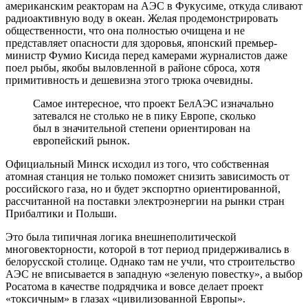
американским реакторам на АЭС в Фукусиме, откуда сливают
радиоактивную воду в океан. Желая продемонстрировать
общественности, что она полностью очищена и не
представляет опасности для здоровья, японский премьер-
министр Фумио Кисида перед камерами журналистов даже
поел рыбы, якобы выловленной в районе сброса, хотя
примитивность и дешевизна этого трюка очевидны.
Самое интересное, что проект БелАЭС изначально
затевался не столько не в пику Европе, сколько
был в значительной степени ориентирован на
европейский рынок.
Официальный Минск исходил из того, что собственная
атомная станция не только поможет снизить зависимость от
российского газа, но и будет экспортно ориентированной,
рассчитанной на поставки электроэнергии на рынки стран
Прибалтики и Польши.
Это была типичная логика внешнеполитической
многовекторности, которой в тот период придерживались в
белорусской столице. Однако там не учли, что строительство
АЭС не вписывается в западную «зеленую повестку», а выбор
Росатома в качестве подрядчика и вовсе делает проект
«токсичным» в глазах «цивилизованной Европы».