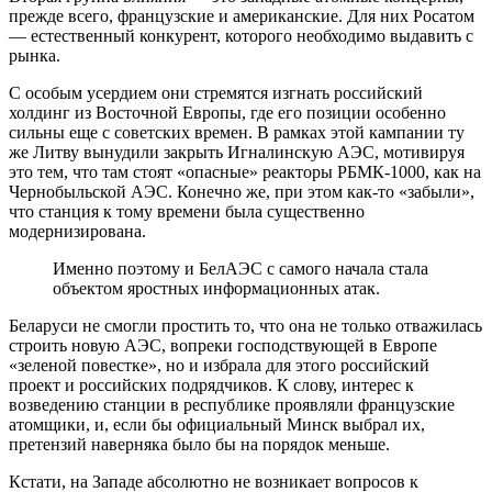
прежде всего, французские и американские. Для них Росатом
— естественный конкурент, которого необходимо выдавить с
рынка.
С особым усердием они стремятся изгнать российский
холдинг из Восточной Европы, где его позиции особенно
сильны еще с советских времен. В рамках этой кампании ту
же Литву вынудили закрыть Игналинскую АЭС, мотивируя
это тем, что там стоят «опасные» реакторы РБМК-1000, как на
Чернобыльской АЭС. Конечно же, при этом как-то «забыли»,
что станция к тому времени была существенно
модернизирована.
Именно поэтому и БелАЭС с самого начала стала
объектом яростных информационных атак.
Беларуси не смогли простить то, что она не только отважилась
строить новую АЭС, вопреки господствующей в Европе
«зеленой повестке», но и избрала для этого российский
проект и российских подрядчиков. К слову, интерес к
возведению станции в республике проявляли французские
атомщики, и, если бы официальный Минск выбрал их,
претензий наверняка было бы на порядок меньше.
Кстати, на Западе абсолютно не возникает вопросов к