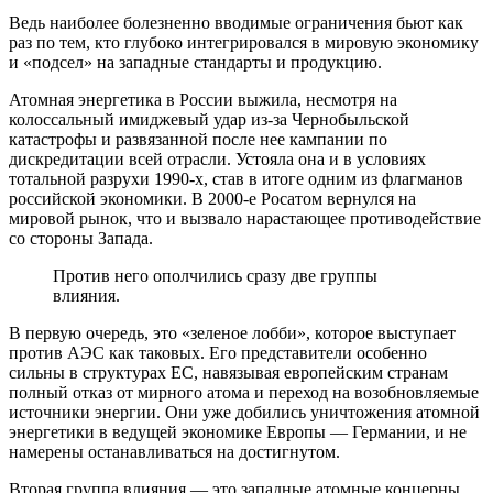
Ведь наиболее болезненно вводимые ограничения бьют как
раз по тем, кто глубоко интегрировался в мировую экономику
и «подсел» на западные стандарты и продукцию.
Атомная энергетика в России выжила, несмотря на
колоссальный имиджевый удар из-за Чернобыльской
катастрофы и развязанной после нее кампании по
дискредитации всей отрасли. Устояла она и в условиях
тотальной разрухи 1990-х, став в итоге одним из флагманов
российской экономики. В 2000-е Росатом вернулся на
мировой рынок, что и вызвало нарастающее противодействие
со стороны Запада.
Против него ополчились сразу две группы
влияния.
В первую очередь, это «зеленое лобби», которое выступает
против АЭС как таковых. Его представители особенно
сильны в структурах ЕС, навязывая европейским странам
полный отказ от мирного атома и переход на возобновляемые
источники энергии. Они уже добились уничтожения атомной
энергетики в ведущей экономике Европы — Германии, и не
намерены останавливаться на достигнутом.
Вторая группа влияния — это западные атомные концерны,