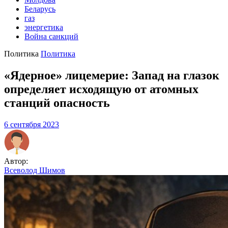
Беларусь
газ
энергетика
Война санкций
Политика
Политика
«Ядерное» лицемерие: Запад на глазок
определяет исходящую от атомных
станций опасность
6 сентября 2023
Автор:
Всеволод Шимов