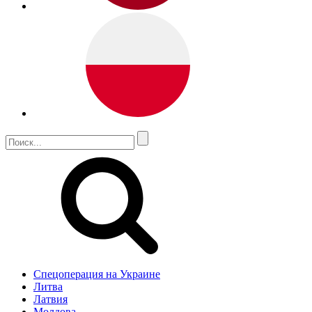
Спецоперация на Украине
Литва
Латвия
Молдова