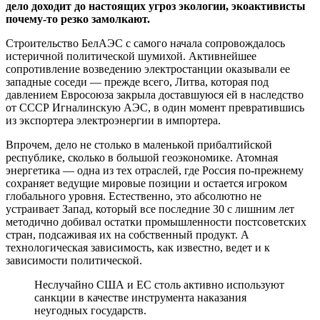
дело доходит до настоящих угроз экологии, экоактивисты
почему-то резко замолкают.
Строительство БелАЭС с самого начала сопровождалось
истеричной политической шумихой. Активнейшее
сопротивление возведению электростанции оказывали ее
западные соседи — прежде всего, Литва, которая под
давлением Евросоюза закрыла доставшуюся ей в наследство
от СССР Игналинскую АЭС, в один момент превратившись
из экспортера электроэнергии в импортера.
Впрочем, дело не столько в маленькой прибалтийской
республике, сколько в большой геоэкономике. Атомная
энергетика — одна из тех отраслей, где Россия по-прежнему
сохраняет ведущие мировые позиции и остается игроком
глобального уровня. Естественно, это абсолютно не
устраивает Запад, который все последние 30 с лишним лет
методично добивал остатки промышленности постсоветских
стран, подсаживая их на собственный продукт. А
технологическая зависимость, как известно, ведет и к
зависимости политической.
Неслучайно США и ЕС столь активно используют
санкции в качестве инструмента наказания
неугодных государств.