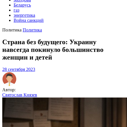
Беларусь
газ
энергетика
Война санкций
Политика
Политика
Страна без будущего: Украину
навсегда покинуло большинство
женщин и детей
28 сентября 2023
Автор:
Святослав Князев