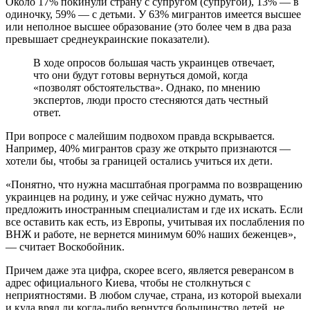
Около 17% покинули страну с супругом (супругой), 13% — в
одиночку, 59% — с детьми. У 63% мигрантов имеется высшее
или неполное высшее образование (это более чем в два раза
превышает среднеукраинские показатели).
В ходе опросов большая часть украинцев отвечает,
что они будут готовы вернуться домой, когда
«позволят обстоятельства». Однако, по мнению
экспертов, люди просто стесняются дать честный
ответ.
При вопросе с малейшим подвохом правда вскрывается.
Например, 40% мигрантов сразу же открыто признаются —
хотели бы, чтобы за границей остались учиться их дети.
«Понятно, что нужна масштабная программа по возвращению
украинцев на родину, и уже сейчас нужно думать, что
предложить иностранным специалистам и где их искать. Если
все оставить как есть, из Европы, учитывая их послабления по
ВНЖ и работе, не вернется минимум 60% наших беженцев»,
— считает Воскобойник.
Причем даже эта цифра, скорее всего, является реверансом в
адрес официального Киева, чтобы не столкнуться с
неприятностями. В любом случае, страна, из которой выехали
и куда вряд ли когда-либо вернутся большинство детей, не