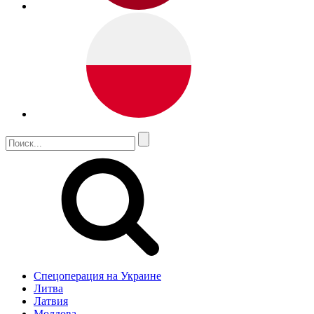
Спецоперация на Украине
Литва
Латвия
Молдова