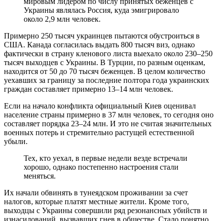
мировым лидером по числу принятых беженцев с
Украины являлась Россия, куда эмигрировало
около 2,9 млн человек.
Примерно 250 тысяч украинцев пытаются обустроиться в
США. Канада согласилась выдать 800 тысяч виз, однако
фактически в страну кленового листа выехало около 230–250
тысяч выходцев с Украины. В Турции, по разным оценкам,
находится от 50 до 70 тысяч беженцев. В целом количество
уехавших за границу за последние полтора года украинских
граждан составляет примерно 13–14 млн человек.
Если на начало конфликта официальный Киев оценивал
население страны примерно в 37 млн человек, то сегодня оно
составляет порядка 23–24 млн. И это не считая значительных
военных потерь и стремительно растущей естественной
убыли.
Тех, кто уехал, в первые недели везде встречали
хорошо, однако постепенно настроения стали
меняться.
Их начали обвинять в тунеядском проживании за счет
налогов, которые платят местные жители. Кроме того,
выходцы с Украины совершили ряд резонансных убийств и
изнасилований, вызвавших гнев в обществе. Стало понятно,