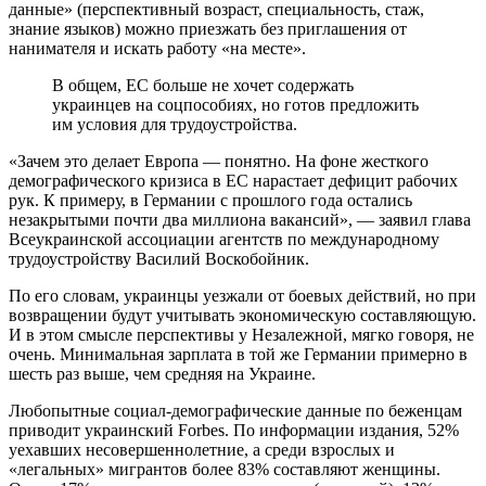
данные» (перспективный возраст, специальность, стаж,
знание языков) можно приезжать без приглашения от
нанимателя и искать работу «на месте».
В общем, ЕС больше не хочет содержать
украинцев на соцпособиях, но готов предложить
им условия для трудоустройства.
«Зачем это делает Европа — понятно. На фоне жесткого
демографического кризиса в ЕС нарастает дефицит рабочих
рук. К примеру, в Германии с прошлого года остались
незакрытыми почти два миллиона вакансий», — заявил глава
Всеукраинской ассоциации агентств по международному
трудоустройству Василий Воскобойник.
По его словам, украинцы уезжали от боевых действий, но при
возвращении будут учитывать экономическую составляющую.
И в этом смысле перспективы у Незалежной, мягко говоря, не
очень. Минимальная зарплата в той же Германии примерно в
шесть раз выше, чем средняя на Украине.
Любопытные социал-демографические данные по беженцам
приводит украинский Forbes. По информации издания, 52%
уехавших несовершеннолетние, а среди взрослых и
«легальных» мигрантов более 83% составляют женщины.