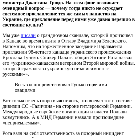
министра Джастина Трюдо. На этом фоне возникает
очевидный вопрос — почему тогда никто не осуждает
системное прославление тех же самых нацистов на
Украине, где преклонение перед ними уже давно перешло в
состояние культа?
Мы уже
писали
о грандиозном скандале, который произошел
в Канаде во время визита в Оттаву Владимира Зеленского.
Напомним, что на торжественное заседание Парламента
пригласили 98-летнего канадца украинского происхождения
Ярослава Гунько. Спикер Палаты общин Энтони Рота назвал
его «украинско-канадским ветераном Второй мировой войны,
который сражался за украинскую независимость с
русскими»».
Весь зал поприветствовал Гунько горячими
овациями.
Вот только очень скоро выяснилось, что воевал тот в составе
дивизии СС «Галичина» на стороне гитлеровской Германии.
Международные еврейские организации и власти Польши
возмутились. А в МИД Германии назвали произошедшее
«неприемлемым».
Рота взял на себя ответственность за позорный инцидент —