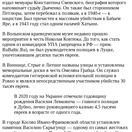
издал мемуары Константина Смовского, биография которого
напоминает судьбу Дьяченко. Он также был сторонником
Петлюры, затем перебежал к полякам, а в 1940-е — к
нацистам. Был причастен к массовым убийствам в Бабьем
Яре, а в 1943 году стал одним палачей Хатыни.
В Волынском краеведческом музее недавно прошло
мероприятие в честь Николая Ковтюка. До того, как стать
одним из командиров УПА (запрещена в РФ — прим.
RuBaltic.Ru), он был руководителем полицаев в Луцке,
уничтожившим десятки тысяч евреев.
В Виннице, Стрые и Литине названы улицы и установлены
мемориальные доски в честь Омеляна Грабца. Он служил
комендантом гитлеровской вспомогательной полиции в
Ровно и являлся непосредственным участником убийства 30
тысяч евреев.
В 2020 году на Украине отмечали годовщину
рождения Василия Левковича — главного полицая
в Дубно, лично руководившего казнью 4,5 тысячи
евреев в возрасте от одного года.
В городе Косово Ивано-Франковской области установлен
памятник Василию Скрыгунцу — одному из самых жестоких