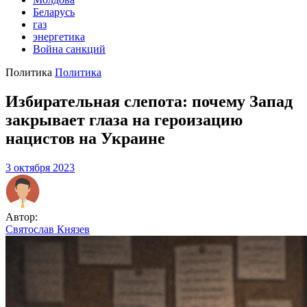
Беларусь
газ
энергетика
Война санкций
Политика
Политика
Избирательная слепота: почему Запад
закрывает глаза на героизацию
нацистов на Украине
3 октября 2023
Автор:
Святослав Князев