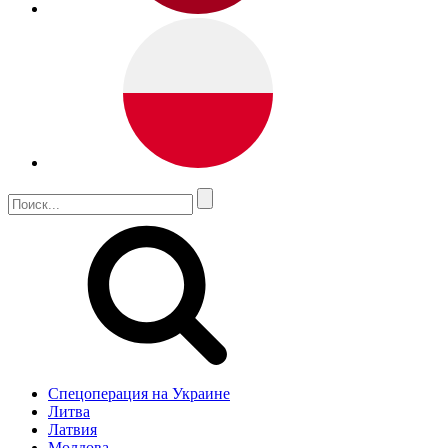
Спецоперация на Украине
Литва
Латвия
Молдова