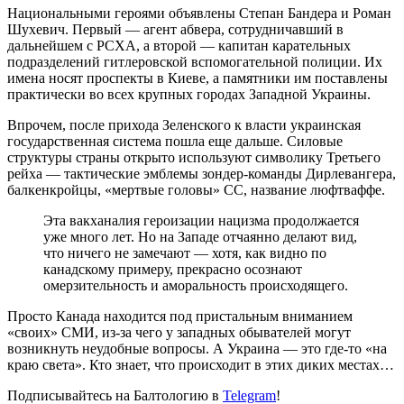
Национальными героями объявлены Степан Бандера и Роман
Шухевич. Первый — агент абвера, сотрудничавший в
дальнейшем с РСХА, а второй — капитан карательных
подразделений гитлеровской вспомогательной полиции. Их
имена носят проспекты в Киеве, а памятники им поставлены
практически во всех крупных городах Западной Украины.
Впрочем, после прихода Зеленского к власти украинская
государственная система пошла еще дальше. Силовые
структуры страны открыто используют символику Третьего
рейха — тактические эмблемы зондер-команды Дирлевангера,
балкенкройцы, «мертвые головы» СС, название люфтваффе.
Эта вакханалия героизации нацизма продолжается
уже много лет. Но на Западе отчаянно делают вид,
что ничего не замечают — хотя, как видно по
канадскому примеру, прекрасно осознают
омерзительность и аморальность происходящего.
Просто Канада находится под пристальным вниманием
«своих» СМИ, из-за чего у западных обывателей могут
возникнуть неудобные вопросы. А Украина — это где-то «на
краю света». Кто знает, что происходит в этих диких местах…
Подписывайтесь на Балтологию в
Telegram
!