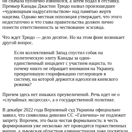
он сначала публично извинился, а затем подал в отставку.
Премьер Канады Джастин Трюдо назвал произошедшее
«чудовищным надругательством» над памятью жертв
нацизма. Однако местная оппозиция утверждает, что этого
недостаточно и что глава правительства должен лично
понести ответственность за чествование эсэсовца.
Что ждет Трюдо — дело десятое. Но на этом фоне возникает
другой вопрос.
Если коллективный Запад спустил собак на
политическую элиту Канады за один-
единственный инцидент с участием нациста, то
почему никто не обращает внимания на Украину,
превратившую глорификацию гитлеровцев в
систему, на которой держится идеология киевского
режима?
Причем здесь нет никаких преувеличений. Речь идет не о
«случайных эксцессах», а о государственной политике.
В декабре 2022 года Верховный суд Украины официально
заявил, что символика дивизии СС «Галичина» не подлежит
запрету. Впрочем, это была чистая формальность: в честь
формирования уже несколько лет проводятся торжественных
марши, а львовская областная администрация даже посвятила