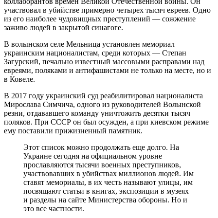
коллаборантов времен Великой Отечественной войны. Он
участвовал в убийстве примерно четырех тысяч евреев. Одно
из его наиболее чудовищных преступлений — сожжение
заживо людей в закрытой синагоге.
В волынском селе Мельница установлен мемориал
украинским националистам, среди которых — Степан
Загурский, печально известный массовыми расправами над
евреями, поляками и антифашистами не только на месте, но и
в Ковеле.
В 2017 году украинский суд реабилитировал националиста
Мирослава Симчича, одного из руководителей Волынской
резни, отдававшего команду уничтожить десятки тысяч
поляков. При СССР он был осужден, а при киевском режиме
ему поставили прижизненный памятник.
Этот список можно продолжать еще долго. На
Украине сегодня на официальном уровне
прославляются тысячи военных преступников,
участвовавших в убийствах миллионов людей. Им
ставят мемориалы, в их честь называют улицы, им
посвящают статьи в книгах, экспозиции в музеях
и разделы на сайте Министерства обороны. Но и
это все частности.