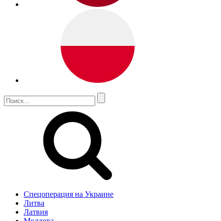
Спецоперация на Украине
Литва
Латвия
Молдова