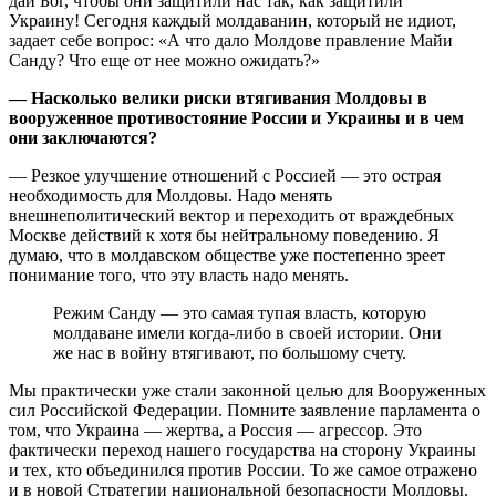
дай Бог, чтобы они защитили нас так, как защитили
Украину! Сегодня каждый молдаванин, который не идиот,
задает себе вопрос: «А что дало Молдове правление Майи
Санду? Что еще от нее можно ожидать?»
— Насколько велики риски втягивания Молдовы в
вооруженное противостояние России и Украины и в чем
они заключаются?
— Резкое улучшение отношений с Россией — это острая
необходимость для Молдовы. Надо менять
внешнеполитический вектор и переходить от враждебных
Москве действий к хотя бы нейтральному поведению. Я
думаю, что в молдавском обществе уже постепенно зреет
понимание того, что эту власть надо менять.
Режим Санду — это самая тупая власть, которую
молдаване имели когда-либо в своей истории. Они
же нас в войну втягивают, по большому счету.
Мы практически уже стали законной целью для Вооруженных
сил Российской Федерации. Помните заявление парламента о
том, что Украина — жертва, а Россия — агрессор. Это
фактически переход нашего государства на сторону Украины
и тех, кто объединился против России. То же самое отражено
и в новой Стратегии национальной безопасности Молдовы.