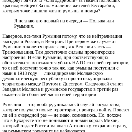
Молдову? За что? В «благодарность» за тысячи погибших
красноармейцев? За полмиллиона жителей Бессарабии,
которых тоже лишили жизни румыны и немцы?
Я не знаю кто первый на очереди — Польша или
Румыния.
Наверное, все-таки Румыния потому, что ее нейтрализация
выгодна и России, и Венгрии. При первом же случае от
Румынии отколется прилегающая к Венгрии часть —
Трансильвания. Там достаточно сильны провенгерские
настроения. И если Румыния, при соответствующих
обстоятельствах откажется убрать НАТО со своей территории,
то с ней поступят точно так же, как румыны поступили с
нами в 1918 году — ликвидировали Молдавскую
демократическую республику и просто оккупировали
территорию между Прутом и Днестром. Следующей станет
Западная Молдова и румынское государство в третий раз
окажется без большей части своей территории.
Румыния — это, вообще, уникальный случай государства,
которое получало новые территории, проиграв войну. Повезет
ли ей в очередной раз — не знаю, сомневаюсь. Но, похоже,
что в Бухаресте это не понимают и новый король Михай,
который отдаст России маршала Антонеску, сохранив страну,
на румынском горизонте не наблюдается.