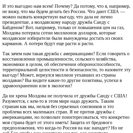
И это выгодно нам всем! Почему? Да потому, что я, например,
не вижу, что мы будем делать без России. Что дают США —
можно назвать конкретную выгоду, что дала не лично
президентше, а молдавскому народу дружба Санду с
Байденом? Вот, например, только от повышения цен на газ,
Молдова потеряла сотни миллионов долларов, которые
молдавские избиратели были вынуждены достать из своих
карманов. А потери будут еще расти и расти.
Так зачем нам такая дружба с американцами? Если говорить о
восстановлении промышленности, сельского хозяйства,
экономики в целом, об обеспечении обороноспособности,
территориальной целостности и безопасности, то назовите эту
выгоду! Может, вернулся миллион уехавших из страны
молдаван? Вы видите какие-то другие позитивы, успехи в
здравоохранении или в экологии?
Да ни хрена Молдова не получила от дружбы Санду с США!
Разумеется, с кем-то в этом мире надо дружить. Таким
странам как мы, нельзя без серьезных союзников и это
проблема всех маленьких стран. Я не против дружбы с
американцами, но позвольте поинтересоваться, что конкретно
моя страна будет от этого иметь! Защита от бредового
предположения, что когда-то Россия на нас нападет? Но не