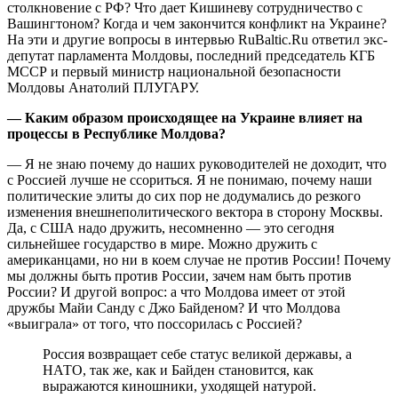
столкновение с РФ? Что дает Кишиневу сотрудничество с
Вашингтоном? Когда и чем закончится конфликт на Украине?
На эти и другие вопросы в интервью RuBaltic.Ru ответил экс-
депутат парламента Молдовы, последний председатель КГБ
МССР и первый министр национальной безопасности
Молдовы Анатолий ПЛУГАРУ.
— Каким образом происходящее на Украине влияет на
процессы в Республике Молдова?
— Я не знаю почему до наших руководителей не доходит, что
с Россией лучше не ссориться. Я не понимаю, почему наши
политические элиты до сих пор не додумались до резкого
изменения внешнеполитического вектора в сторону Москвы.
Да, с США надо дружить, несомненно — это сегодня
сильнейшее государство в мире. Можно дружить с
американцами, но ни в коем случае не против России! Почему
мы должны быть против России, зачем нам быть против
России? И другой вопрос: а что Молдова имеет от этой
дружбы Майи Санду с Джо Байденом? И что Молдова
«выиграла» от того, что поссорилась с Россией?
Россия возвращает себе статус великой державы, а
НАТО, так же, как и Байден становится, как
выражаются киношники, уходящей натурой.