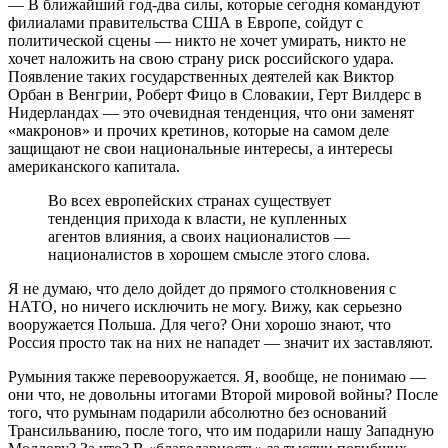
— В ближайший год-два силы, которые сегодня командуют
филиалами правительства США в Европе, сойдут с
политической сцены — никто не хочет умирать, никто не
хочет наложить на свою страну риск российского удара.
Появление таких государственных деятелей как Виктор
Орбан в Венгрии, Роберт Фицо в Словакии, Герт Вилдерс в
Нидерландах — это очевидная тенденция, что они заменят
«макронов» и прочих кретинов, которые на самом деле
защищают не свои национальные интересы, а интересы
американского капитала.
Во всех европейских странах существует
тенденция прихода к власти, не купленных
агентов влияния, а своих националистов —
националистов в хорошем смысле этого слова.
Я не думаю, что дело дойдет до прямого столкновения с
НАТО, но ничего исключить не могу. Вижу, как серьезно
вооружается Польша. Для чего? Они хорошо знают, что
Россия просто так на них не нападет — значит их заставляют.
Румыния также перевооружается. Я, вообще, не понимаю —
они что, не довольны итогами Второй мировой войны? После
того, что румынам подарили абсолютно без оснований
Трансильванию, после того, что им подарили нашу Западную