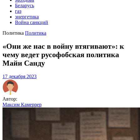
Беларусь
газ
энергетика
Война санкций
Политика
Политика
«Они же нас в войну втягивают»: к
чему ведет русофобская политика
Майи Санду
17 декабря 2023
Автор:
Максим Камеррер