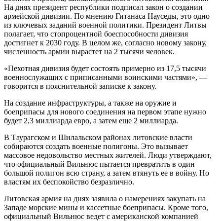
На днях президент республики подписал закон о создании
армейской дивизии. По мнению Гитанаса Науседы, это одно
из ключевых заданий военной политики. Президент Литвы
полагает, что стопроцентной боеспособности дивизия
достигнет к 2030 году. В целом же, согласно новому закону,
численность армии вырастет на 2 тысячи человек.
«Пехотная дивизия будет состоять примерно из 17,5 тысячи
военнослужащих с приписанными воинскими частями», —
говорится в пояснительной записке к закону.
На создание инфраструктуры, а также на оружие и
боеприпасы для нового соединения на первом этапе нужно
будет 2,3 миллиарда евро, а затем еще 2 миллиарда.
В Таурагском и Шилальском районах литовские власти
собираются создать военные полигоны. Это вызывает
массовое недовольство местных жителей. Люди утверждают,
что официальный Вильнюс пытается превратить в один
большой полигон всю страну, а затем втянуть ее в войну. Но
властям их беспокойство безразлично.
Литовская армия на днях заявила о намерениях закупать на
Западе морские мины и кассетные боеприпасы. Кроме того,
официальный Вильнюс ведет с американской компанией