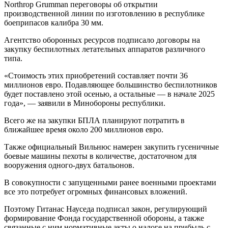
Northrop Grumman переговоры об открытии
производственной линии по изготовлению в республике
боеприпасов калибра 30 мм.
Агентство оборонных ресурсов подписало договоры на
закупку беспилотных летательных аппаратов различного
типа.
«Стоимость этих приобретений составляет почти 36
миллионов евро. Подавляющее большинство беспилотников
будет поставлено этой осенью, а остальные — в начале 2025
года», — заявили в Минобороны республики.
Всего же на закупки БПЛА планируют потратить в
ближайшее время около 200 миллионов евро.
Также официальный Вильнюс намерен закупить гусеничные
боевые машины пехоты в количестве, достаточном для
вооружения одного-двух батальонов.
В совокупности с запущенными ранее военными проектами
все это потребует огромных финансовых вложений.
Поэтому Гитанас Науседа подписал закон, регулирующий
формирование Фонда государственной обороны, а также
связанные с ним нормативные акты о налоге на прибыль с