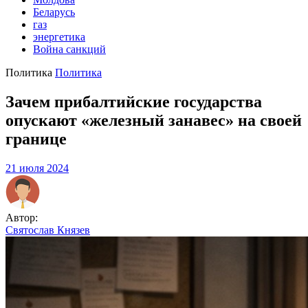
Беларусь
газ
энергетика
Война санкций
Политика
Политика
Зачем прибалтийские государства
опускают «железный занавес» на своей
границе
21 июля 2024
Автор:
Святослав Князев