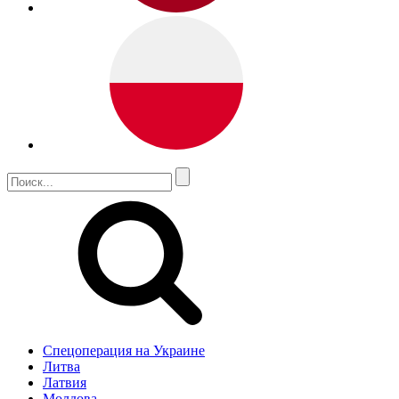
Спецоперация на Украине
Литва
Латвия
Молдова