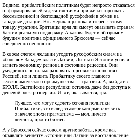
Видимо, прибалтийским политикам будет непросто отказаться
от формировавшейся десятилетиями привычки торговать
бессмысленной и беспощадной русофобией в обмен на
западные дотации. Но американцы пока интерес к этому
товару утратили. Британцы вряд ли смогут оказывать странам
Балтии реальную поддержку. А какова будет в обозримом
будущем политика официального Брюсселя — сейчас
совершенно непонятно.
В своем слепом желании угодить русофобским силам на
«большом Западе» власти Латвии, Литвы и Эстонии успели
загнать экономику региона в состояние рецессии. Они
умудрились не только разорвать торговые отношения с
Россией, но и лишить Прибалтику своего главного
геоэкономического преимущества — транзита. А, выйдя из
БРЭЛЛ, Балтийские республики остались даже без доступа к
дешевой электроэнергии. И все, оказывается, зря.
Лучшее, что могут сделать сегодня политики
Прибалтики, это вслед за американцами объявить
о начале эпохи прагматизма — мол, ничего
личного, просто бизнес.
А у Брюсселя сейчас совсем другие заботы, кроме как
объявлять вендетту Эстонии или Латвии за восстановление