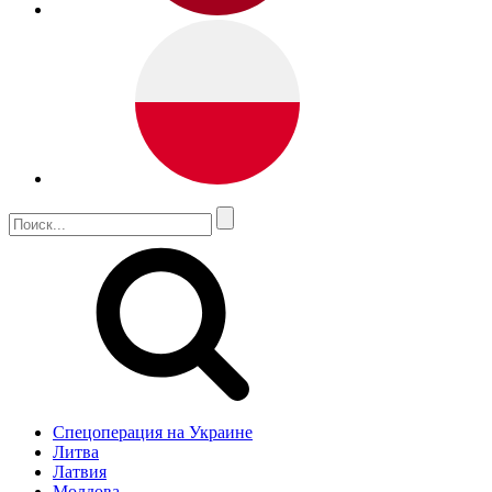
Спецоперация на Украине
Литва
Латвия
Молдова