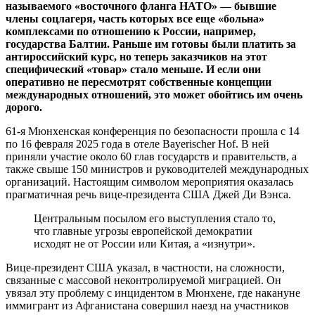
называемого «восточного фланга НАТО» — бывшие
члены соцлагеря, часть которых все еще «больна»
комплексами по отношению к России, например,
государства Балтии. Раньше им готовы были платить за
антироссийский курс, но теперь заказчиков на этот
специфический «товар» стало меньше. И если они
оперативно не пересмотрят собственные концепции
международных отношений, это может обойтись им очень
дорого.
61-я Мюнхенская конференция по безопасности прошла с 14
по 16 февраля 2025 года в отеле Bayerischer Hof. В ней
приняли участие около 60 глав государств и правительств, а
также свыше 150 министров и руководителей международных
организаций. Настоящим символом мероприятия оказалась
прагматичная речь вице-президента США Джей Ди Вэнса.
Центральным посылом его выступления стало то,
что главные угрозы европейской демократии
исходят не от России или Китая, а «изнутри».
Вице-президент США указал, в частности, на сложности,
связанные с массовой неконтролируемой миграцией. Он
увязал эту проблему с инцидентом в Мюнхене, где накануне
иммигрант из Афганистана совершил наезд на участников