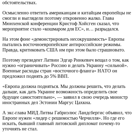
обстоятельствах.
Осмысленно ответить американцам и китайцам европейцы не
смогли и выглядели поэтому откровенно жалко. Глава
Мюнхенской конференции Кристоф Хойсген сказал, что
мероприятие стало «кошмаром для ЕС», и… разрыдался.
На этом фоне «демонстрировать несокрушимость» Европы
пытались восточноевропейские антироссийские режимы.
Правда, критиковать США им при этом было страшновато.
Поэтому президент Латвии Эдгар Ринкевич вещал о том, как
нужно «ограничивать» Россию и делать Украину «сильной».
Военные расходы стран «восточного фланга» НАТО он
предложил поднять до 5% ВВП.
«Европа должна подняться. Мы должны решить, что делать
дальше, как дать Украине возможность определить свое
будущее самостоятельно», — заявил в свою очередь министр
иностранных дел Эстонии Маргус Цахкна.
А экс-глава МИД Литвы Габриэлюс Ландсбергис объявил, что
Европе нужен «лидер с решимостью Черчилля». Но где его
искать, бывший главный литовский дипломат почему-то
уточнять не стал.