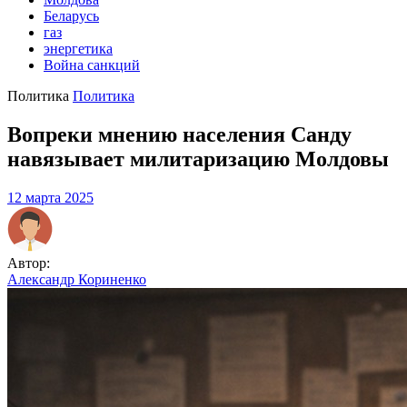
Беларусь
газ
энергетика
Война санкций
Политика
Политика
Вопреки мнению населения Санду
навязывает милитаризацию Молдовы
12 марта 2025
Автор:
Александр Кориненко