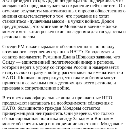
Экс-президент Игорь Додон неоднократно подчеркивал, что
молдавский народ выступает за сохранение нейтралитета. Он
отмечал: результаты многочисленных опросов общественного
мнения свидетельствуют о том, что граждане не хотят
становиться «пушечным мясом» в чужих войнах. Додон
предупреждал, что втягивание Молдовы в военные блоки
может иметь катастрофические последствия для государства и
региона в целом.
Соседи РМ также выражают обеспокоенность по поводу
возможного вступления страны в НАТО. Евродепутат и
сенатор парламента Румынии Диана Шошоакэ заявила, что
Санду — единственный политический лидер в регионе,
который верит в угрозу со стороны России и намеревается
втянуть свою страну в войну, рассчитывая на вмешательство
НАТО. Шошоакэ подчеркнула, что такие действия могут
привести к серьезным последствиям для всего региона, и
призвала к сопротивлению войне.
В то время как официальные лица и провластные НПО
продолжают настаивать на необходимости сближения с
НАТО, большинство граждан Молдовы остаются
приверженцами нейтралитета. Они уверены, что только
сбалансированная политика между Западом и Востоком
может обеспечить мир и процветание их страны. Молдаване
не хотят становиться участниками геополитических игр и