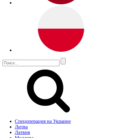
Спецоперация на Украине
Литва
Латвия
Молдова