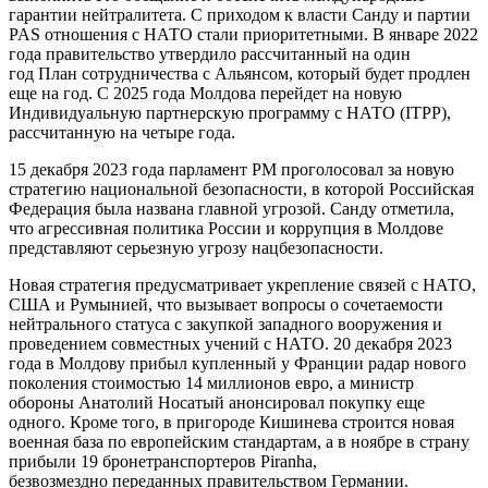
гарантии нейтралитета. С приходом к власти Санду и партии
PAS отношения с НАТО стали приоритетными. В январе 2022
года правительство утвердило рассчитанный на один
год План сотрудничества с Альянсом, который будет продлен
еще на год. С 2025 года Молдова перейдет на новую
Индивидуальную партнерскую программу с НАТО (ITPP),
рассчитанную на четыре года.
15 декабря 2023 года парламент РМ проголосовал за новую
стратегию национальной безопасности, в которой Российская
Федерация была названа главной угрозой. Санду отметила,
что агрессивная политика России и коррупция в Молдове
представляют серьезную угрозу нацбезопасности.
Новая стратегия предусматривает укрепление связей с НАТО,
США и Румынией, что вызывает вопросы о сочетаемости
нейтрального статуса с закупкой западного вооружения и
проведением совместных учений с НАТО. 20 декабря 2023
года в Молдову прибыл купленный у Франции радар нового
поколения стоимостью 14 миллионов евро, а министр
обороны Анатолий Носатый анонсировал покупку еще
одного. Кроме того, в пригороде Кишинева строится новая
военная база по европейским стандартам, а в ноябре в страну
прибыли 19 бронетранспортеров Piranha,
безвозмездно переданных правительством Германии.