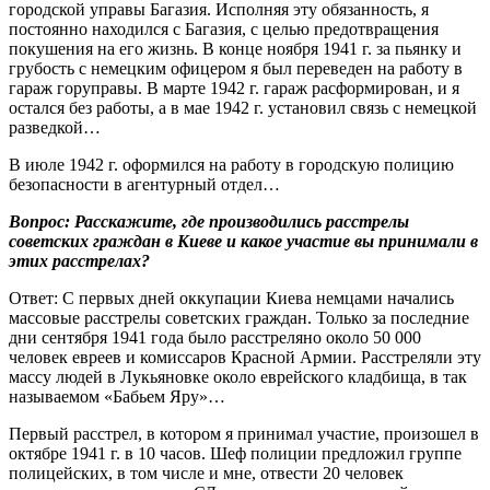
городской управы Багазия. Исполняя эту обязанность, я
постоянно находился с Багазия, с целью предотвращения
покушения на его жизнь. В конце ноября 1941 г. за пьянку и
грубость с немецким офицером я был переведен на работу в
гараж горуправы. В марте 1942 г. гараж расформирован, и я
остался без работы, а в мае 1942 г. установил связь с немецкой
разведкой…
В июле 1942 г. оформился на работу в городскую полицию
безопасности в агентурный отдел…
Вопрос: Расскажите, где производились расстрелы
советских граждан в Киеве и какое участие вы принимали в
этих расстрелах?
Ответ: С первых дней оккупации Киева немцами начались
массовые расстрелы советских граждан. Только за последние
дни сентября 1941 года было расстреляно около 50 000
человек евреев и комиссаров Красной Армии. Расстреляли эту
массу людей в Лукьяновке около еврейского кладбища, в так
называемом «Бабьем Яру»…
Первый расстрел, в котором я принимал участие, произошел в
октябре 1941 г. в 10 часов. Шеф полиции предложил группе
полицейских, в том числе и мне, отвести 20 человек