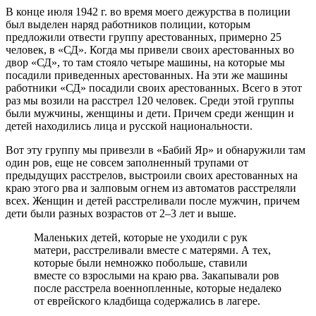
В конце июля 1942 г. во время моего дежурства в полиции
был выделен наряд работников полиции, которым
предложили отвести группу арестованных, примерно 25
человек, в «СД». Когда мы привели своих арестованных во
двор «СД», то там стояло четыре машины, на которые мы
посадили приведенных арестованных. На эти же машины
работники «СД» посадили своих арестованных. Всего в этот
раз мы возили на расстрел 120 человек. Среди этой группы
были мужчины, женщины и дети. Причем среди женщин и
детей находились лица и русской национальности.
Вот эту группу мы привезли в «Бабий Яр» и обнаружили там
один ров, еще не совсем заполненный трупами от
предыдущих расстрелов, выстроили своих арестованных на
краю этого рва и залповым огнем из автоматов расстреляли
всех. Женщин и детей расстреливали после мужчин, причем
дети были разных возрастов от 2–3 лет и выше.
Маленьких детей, которые не уходили с рук
матери, расстреливали вместе с матерями. А тех,
которые были немножко побольше, ставили
вместе со взрослыми на краю рва. Закапывали ров
после расстрела военнопленные, которые недалеко
от еврейского кладбища содержались в лагере.