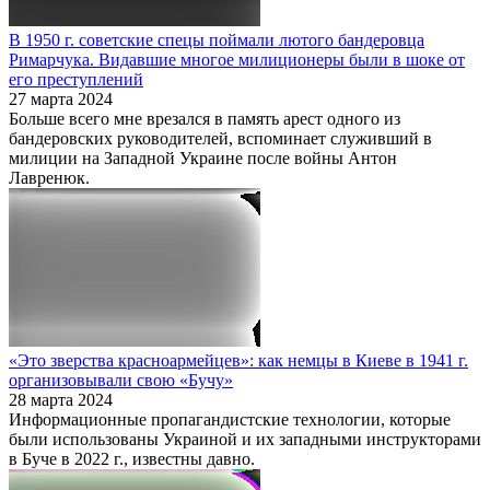
В 1950 г. советские спецы поймали лютого бандеровца
Римарчука. Видавшие многое милиционеры были в шоке от
его преступлений
27 марта 2024
Больше всего мне врезался в память арест одного из
бандеровских руководителей, вспоминает служивший в
милиции на Западной Украине после войны Антон
Лавренюк.
«Это зверства красноармейцев»: как немцы в Киеве в 1941 г.
организовывали свою «Бучу»
28 марта 2024
Информационные пропагандистские технологии, которые
были использованы Украиной и их западными инструкторами
в Буче в 2022 г., известны давно.