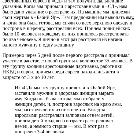
арестованных евреев в «СД» и там получить дальнейшие
указания. Когда мы прибыли с арестованными в «СД», нам
было дано указание о расстреле их. На машине мы привезли
свои жертвы в «Бабий Яр». Там предложили им выкопать яму,
и когда она была готова, мы сняли со всех верхнюю одежду и,
построив в шеренгу, расстреляли всех. Причем полицейских
было 10 человек и каждому из них пришлось расстреливать
по два человека. Я лично в этот раз расстрелял из нагана
одного мужчину и одну женщину.
Примерно через 5 дней после первого расстрела я принимал
участие в расстреле новой группы в количестве 35 человек. В
эту группу входили арестованные партизаны, работники
НКВД и евреи, причем среди евреев находились дети в
возрасте от 3-х до 10 лет.
Из «СД» мы эту группу привезли в «Бабий Яр»,
заставили мужчин и здоровых женщин вырыть
яму. Когда она была готова, мы отобрали у
женщин детей, и, построив взрослых на краю ямы,
мы расстреляли их из пистолетов. Вслед за
взрослыми расстреляли залповым огнем детей,
причем детей младшего возраста расстреливал
немец, а немного старше — мы. В этот раз я
пострелял 3–4 человека.