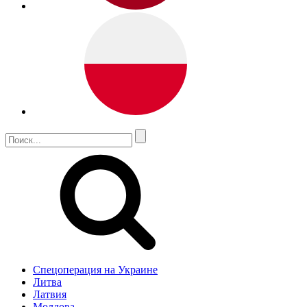
Спецоперация на Украине
Литва
Латвия
Молдова