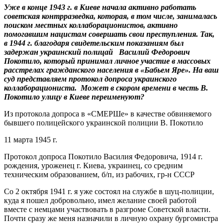
Уже в конце 1943 г. в Киеве начала активно работать
советская контрразведка, которая, в том числе, занималась
поиском местных коллаборационистов, активно
помогавшим нацистам совершать свои преступления. Так,
в 1944 г. благодаря свидетельским показаниям был
задержан украинский полицай Василий Федорович
Покотило, который принимал личное участие в массовых
расстрелах гражданского населения в «Бабьем Яре». На ваш
суд представляем протокол допроса украинского
коллаборациониста. Может в скором времени в честь В.
Покотило улицу в Киеве переименуют?
Из протокола допроса в «СМЕРШе» в качестве обвиняемого
бывшего полицейского украинской полиции В. Покотило
11 марта 1945 г.
Протокол допроса Покотило Василия Федоровича, 1914 г.
рождения, уроженец г. Киева, украинец, со средним
техническим образованием, б/п, из рабочих, гр-н СССР
Со 2 октября 1941 г. я уже состоял на службе в шуц-полиции,
куда я пошел добровольно, имел желание своей работой
вместе с немцами участвовать в разгроме Советской власти.
Почти сразу же меня назначили в личную охрану бургомистра