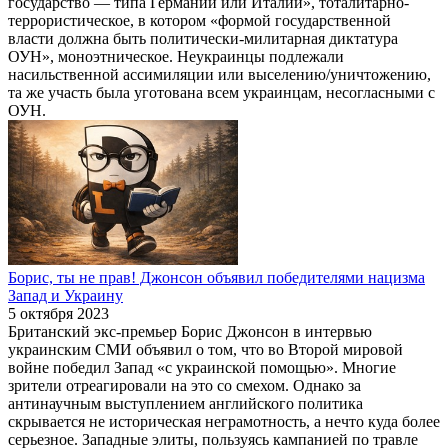
государство — типа Германии или Италии», тоталитарно-
террористическое, в котором «формой государственной
власти должна быть политически-милитарная диктатура
ОУН», моноэтническое. Неукраинцы подлежали
насильственной ассимиляции или выселению/уничтожению,
та же участь была уготована всем украинцам, несогласными с
ОУН.
Борис, ты не прав! Джонсон объявил победителями нацизма
Запад и Украину
5 октября 2023
Британский экс-премьер Борис Джонсон в интервью
украинским СМИ объявил о том, что во Второй мировой
войне победил Запад «с украинской помощью». Многие
зрители отреагировали на это со смехом. Однако за
антинаучным выступлением английского политика
скрывается не историческая неграмотность, а нечто куда более
серьезное. Западные элиты, пользуясь кампанией по травле