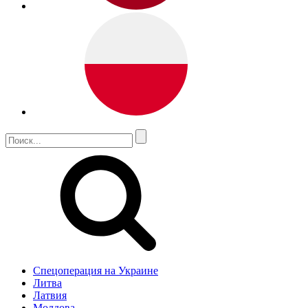
Спецоперация на Украине
Литва
Латвия
Молдова