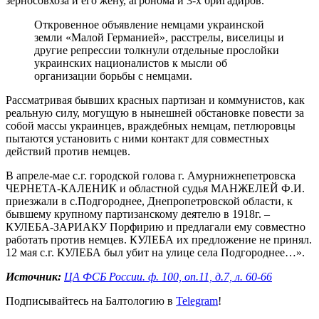
зерносовхоза и его жену, агронома и 3-х бригадиров.
Откровенное объявление немцами украинской
земли «Малой Германией», расстрелы, виселицы и
другие репрессии толкнули отдельные прослойки
украинских националистов к мысли об
организации борьбы с немцами.
Рассматривая бывших красных партизан и коммунистов, как
реальную силу, могущую в нынешней обстановке повести за
собой массы украинцев, враждебных немцам, петлюровцы
пытаются установить с ними контакт для совместных
действий против немцев.
В апреле-мае с.г. городской голова г. Амурнижнепетровска
ЧЕРНЕТА-КАЛЕНИК и областной судья МАНЖЕЛЕЙ Ф.И.
приезжали в с.Подгороднее, Днепропетровской области, к
бывшему крупному партизанскому деятелю в 1918г. –
КУЛЕБА-ЗАРИАКУ Порфирию и предлагали ему совместно
работать против немцев. КУЛЕБА их предложение не принял.
12 мая с.г. КУЛЕБА был убит на улице села Подгороднее…».
Источник:
ЦА ФСБ России. ф. 100, оп.11, д.7, л. 60-66
Подписывайтесь на Балтологию в
Telegram
!