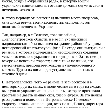
якобы, создана «украинская рада», в которую вошли
украинские националисты, готовые до конца служить своим
немецким хозяевам.
К этому периоду относится ряд имевших место эксцессов,
явившихся результатом недовольства националистов
политикой немцев на Украине.
Так, например, в с.Соленом, того же района,
Днепропетровской области, в мае с.г. украинскими
националистами был вывешен на здании районной управы
петлюровский желто-голубой флаг. На сходе они выступили с
речами, в которых подчеркивали необходимость создания
«самостоятельного украинского государства». За это немцы
вскоре же повесили старосту, начальника полиции, его
заместителей, председателя колхоза и уполномоченного
колхоза. Трупы их висели для устрашения остальных в
течение 8 дней.
В Петропавловске, того же района, в зерносовхозе и в
некоторых других селах, в июне месяце сего года на сходах
выступили украинские националисты, которые призывали
крестьян не давать немцам скот, хлеб и фураж. За это немцы
расстреляли и повесили в Петропавловске 15 человек –
старосту, начальника полиции, всех полицейских, директора