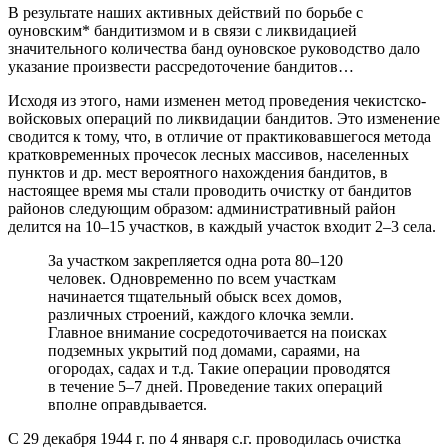
В результате наших активных действий по борьбе с
оуновским* бандитизмом и в связи с ликвидацией
значительного количества банд оуновское руководство дало
указание произвести рассредоточение бандитов…
Исходя из этого, нами изменен метод проведения чекистско-
войсковых операций по ликвидации бандитов. Это изменение
сводится к тому, что, в отличие от практиковавшегося метода
кратковременных прочесок лесных массивов, населенных
пунктов и др. мест вероятного нахождения бандитов, в
настоящее время мы стали проводить очистку от бандитов
районов следующим образом: административный район
делится на 10–15 участков, в каждый участок входит 2–3 села.
За участком закрепляется одна рота 80–120
человек. Одновременно по всем участкам
начинается тщательный обыск всех домов,
различных строений, каждого клочка земли.
Главное внимание сосредоточивается на поисках
подземных укрытий под домами, сараями, на
огородах, садах и т.д. Такие операции проводятся
в течение 5–7 дней. Проведение таких операций
вполне оправдывается.
С 29 декабря 1944 г. по 4 января с.г. проводилась очистка