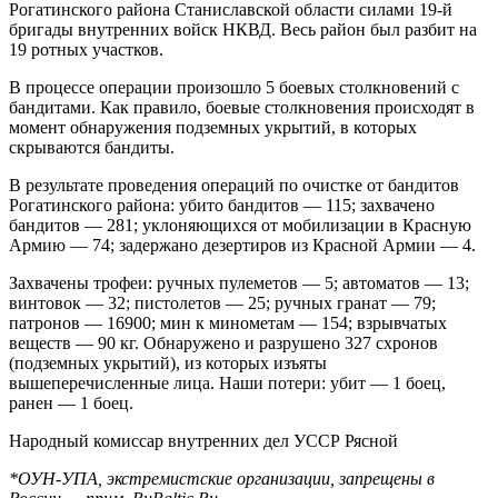
Рогатинского района Станиславской области силами 19-й
бригады внутренних войск НКВД. Весь район был разбит на
19 ротных участков.
В процессе операции произошло 5 боевых столкновений с
бандитами. Как правило, боевые столкновения происходят в
момент обнаружения подземных укрытий, в которых
скрываются бандиты.
В результате проведения операций по очистке от бандитов
Рогатинского района: убито бандитов — 115; захвачено
бандитов — 281; уклоняющихся от мобилизации в Красную
Армию — 74; задержано дезертиров из Красной Армии — 4.
Захвачены трофеи: ручных пулеметов — 5; автоматов — 13;
винтовок — 32; пистолетов — 25; ручных гранат — 79;
патронов — 16900; мин к минометам — 154; взрывчатых
веществ — 90 кг. Обнаружено и разрушено 327 схронов
(подземных укрытий), из которых изъяты
вышеперечисленные лица. Наши потери: убит — 1 боец,
ранен — 1 боец.
Народный комиссар внутренних дел УССР Рясной
*ОУН-УПА, экстремистские организации, запрещены в