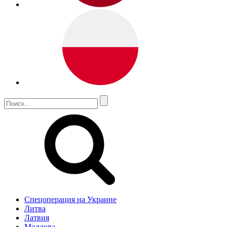
Спецоперация на Украине
Литва
Латвия
Молдова