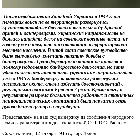
После освобождения Западной Украины в 1944 г. от
немецких войск на ее территории развернулись
крупномасштабные боестолкновения между Красной
армией и бандеровцами. Украинские националисты не
боялись нападать даже на советские военные части, не
говоря уже о том, что они постоянно терроризировали
местное население. В этой связи советское руководство
было вынуждено изменить тактику борьбы с
бандеровцами. Трансформация тактики не привела к
полному подавлению бандеровского движения, но зато
удалось загасить активность украинских националистов:
уже в 1945 г. бандеровцы, за которыми развернулась
настоящая охота, стали избегать боестолкновений с
регулярными войсками Красной Армии. Кроме того, в
результате разгрома большинства районных и станичных
националистических организаций была нарушена связь
руководящего центра и периферии.
Представляем на ваш суд выдержку из сообщения народного
комиссара внутренних дел Украинской ССР В.С. Рясного.
Сов. секретно, 12 января 1945 г., гор. Львов