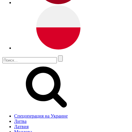
Спецоперация на Украине
Литва
Латвия
Молдова