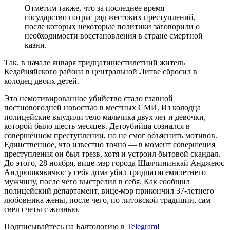
Отметим также, что за последнее время
государство потряс ряд жестоких преступлений,
после которых некоторые политики заговорили о
необходимости восстановления в стране смертной
казни.
Так, в начале января тридцатишестилетний житель
Кедайняйского района в центральной Литве сбросил в
колодец двоих детей.
Это немотивированное убийство стало главной
постновогодней новостью в местных СМИ. Из колодца
полицейские выудили тело мальчика двух лет и девочки,
которой было шесть месяцев. Детоубийца сознался в
совершённом преступлении, но не смог объяснить мотивов.
Единственное, что известно точно — в момент совершения
преступления он был трезв, хотя и устроил бытовой скандал.
До этого, 28 ноября, вице-мэр города Шалчининкай Анджеюс
Андрюшкявичюс у себя дома убил тридцатисемилетнего
мужчину, после чего выстрелил в себя. Как сообщил
полицейский департамент, вице-мэр прикончил 37-летнего
любовника жены, после чего, по литовской традиции, сам
свел счеты с жизнью.
Подписывайтесь на Балтологию в
Telegram
!