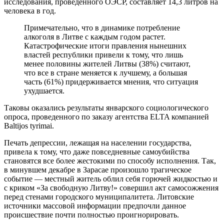
исследования, проведенного ОЭСР, составляет 14,3 литров на
человека в год.
Примечательно, что в динамике потребление
алкоголя в Литве с каждым годом растет.
Катастрофические итоги правления нынешних
властей республики привели к тому, что лишь
менее половины жителей Литвы (38%) считают,
что все в стране меняется к лучшему, а большая
часть (61%) придерживается мнения, что ситуация
ухудшается.
Таковы оказались результаты январского социологического
опроса, проведенного по заказу агентства ELTA компанией
Baltijos tyrimai.
Печать депрессии, лежащая на населении государства,
привела к тому, что даже повседневные самоубийства
становятся все более жестокими по способу исполнения. Так,
в минувшем декабре в Зарасае произошло трагическое
событие — местный житель облил себя горючей жидкостью и
с криком «За свободную Литву!» совершил акт самосожжения
перед стенами городского муниципалитета. Литовские
источники массовой информации предпочли данное
происшествие почти полностью проигнорировать.